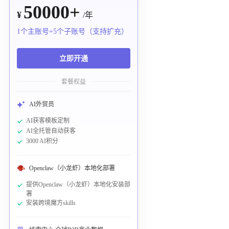
50000+
¥
/年
1个主账号+5个子账号（支持扩充）
立即开通
套餐权益
AI外贸员
AI获客模板定制
AI全托管自动获客
3000 AI积分
Openclaw（小龙虾）本地化部署
提供Openclaw（小龙虾）本地化安装部
署
安装跨境魔方skills