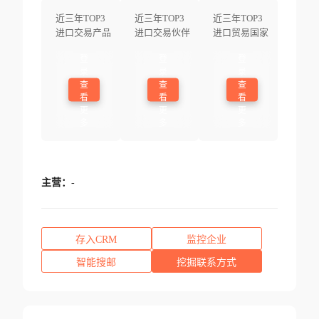
近三年TOP3
近三年TOP3
近三年TOP3
进口交易产品
进口交易伙伴
进口贸易国家
登
登
登
录
录
录
查
查
查
看
看
看
更
更
更
多
多
多
主营：
-
存入CRM
监控企业
智能搜邮
挖掘联系方式