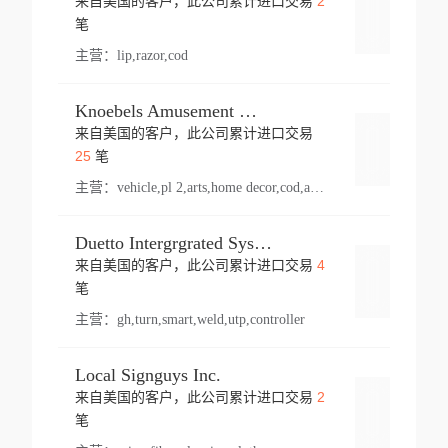
2
来自美国的客户，此公司累计进口交易
登录
笔
主营：
lip,razor,cod
Knoebels Amusement Resort
来自美国的客户，此公司累计进口交易
登录
25
笔
主营：
vehicle,pl 2,arts,home decor,cod,amusement ride,sea
Duetto Intergrgrated Systems Inc.
4
来自美国的客户，此公司累计进口交易
登录
笔
主营：
gh,turn,smart,weld,utp,controller
Local Signguys Inc.
2
来自美国的客户，此公司累计进口交易
登录
笔