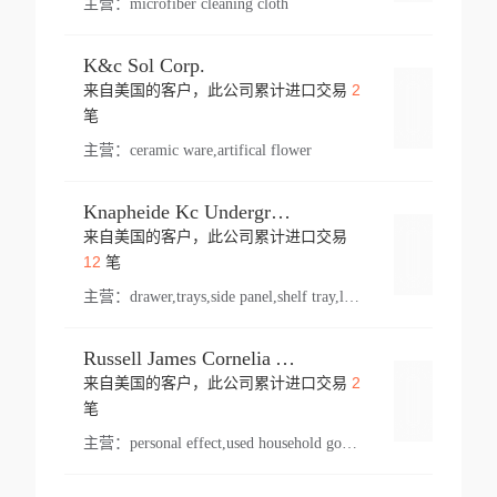
主营：
microfiber cleaning cloth
K&c Sol Corp.
2
来自美国的客户，此公司累计进口交易
登录
笔
主营：
ceramic ware,artifical flower
Knapheide Kc Underground
来自美国的客户，此公司累计进口交易
登录
12
笔
主营：
drawer,trays,side panel,shelf tray,lock drawer,panel,for vehicle,telescopic slide,drawer shelf,equipment,shelf,automotive part
Russell James Cornelia Arlington Va
2
来自美国的客户，此公司累计进口交易
登录
笔
主营：
personal effect,used household goods