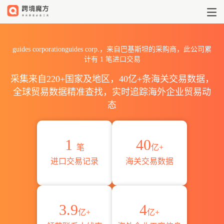
2026guides corporationg
guides corporationguides corp.，来自巴基斯坦的采购商，此公司累
计有
1
笔进口交易
采集来自220+国家及地区，40亿+条海关交易数据，
全球贸易数据精准查找，实时追踪海外企业贸易动
态
1
40
笔
亿+
进口交易记录
海关交易数据
3.9
4
亿+
亿+