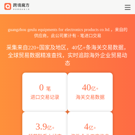
2026guangzhou geulu equipm
guangzhou geulu equipments for electronics products co.ltd.，来自的
供应商，此公司累计有
-
笔进口交易
采集来自220+国家及地区，40亿+条海关交易数据，
全球贸易数据精准查找，实时追踪海外企业贸易动
态
0
40
笔
亿+
进口交易记录
海关交易数据
3.9
4
亿+
亿+