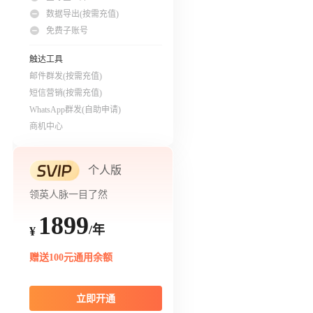
数据导出(按需充值)
免费子账号
触达工具
邮件群发(按需充值)
短信营销(按需充值)
WhatsApp群发(自助申请)
商机中心
个人版
领英人脉一目了然
1899
/年
¥
赠送100元通用余额
立即开通