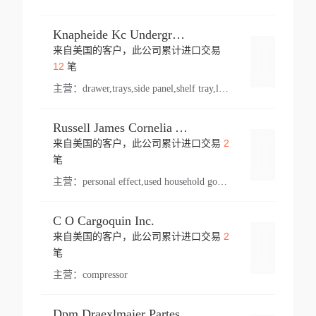
Knapheide Kc Underground
来自美国的客户，此公司累计进口交易
登录
12
笔
主营：
drawer,trays,side panel,shelf tray,lock drawer,panel,for vehicle,telescopic slide,drawer shelf,equipment,shelf,automotive part
Russell James Cornelia Arlington Va
2
来自美国的客户，此公司累计进口交易
登录
笔
主营：
personal effect,used household goods
C O Cargoquin Inc.
2
来自美国的客户，此公司累计进口交易
登录
笔
主营：
compressor
Dpm Draexlmaier Partes Automotrices Corr Ind Huejotzingo