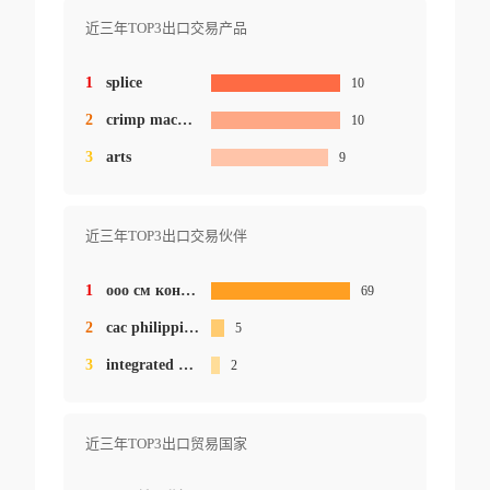
近三年TOP3出口交易产品
1
splice
10
2
crimp machine
10
3
arts
9
近三年TOP3出口交易伙伴
1
ооо см контакт восточная европа
69
2
cac philippines inc.
5
3
integrated microelectronics inc.
2
近三年TOP3出口贸易国家