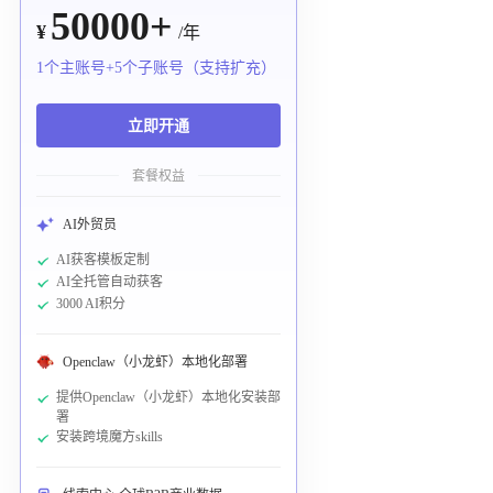
50000+
¥
/年
1个主账号+5个子账号（支持扩充）
立即开通
套餐权益
AI外贸员
AI获客模板定制
AI全托管自动获客
3000 AI积分
Openclaw（小龙虾）本地化部署
提供Openclaw（小龙虾）本地化安装部
署
安装跨境魔方skills