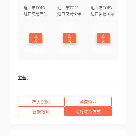
近三年TOP3
近三年TOP3
近三年TOP3
进口交易产品
进口交易伙伴
进口贸易国家
登
登
登
录
录
录
查
查
查
看
看
看
更
更
更
多
多
多
主营：
-
存入CRM
监控企业
智能搜邮
挖掘联系方式