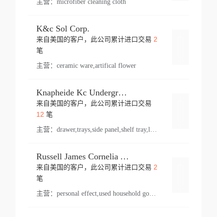
主营：
microfiber cleaning cloth
K&c Sol Corp.
2
来自美国的客户，此公司累计进口交易
登录
笔
主营：
ceramic ware,artifical flower
Knapheide Kc Underground
来自美国的客户，此公司累计进口交易
登录
12
笔
主营：
drawer,trays,side panel,shelf tray,lock drawer,panel,for vehicle,telescopic slide,drawer shelf,equipment,shelf,automotive part
Russell James Cornelia Arlington Va
2
来自美国的客户，此公司累计进口交易
登录
笔
主营：
personal effect,used household goods