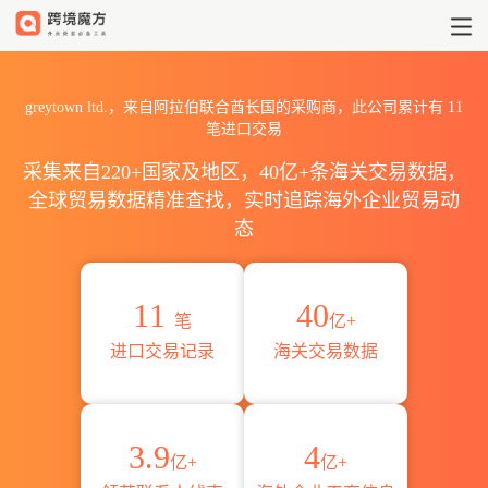
2026greytown ltd.海关进出
greytown ltd.，来自阿拉伯联合酋长国的采购商，此公司累计有
11
笔进口交易
采集来自220+国家及地区，40亿+条海关交易数据，
全球贸易数据精准查找，实时追踪海外企业贸易动
态
11
40
笔
亿+
进口交易记录
海关交易数据
3.9
4
亿+
亿+