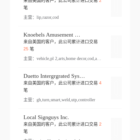
2
来自美国的客户，此公司累计进口交易
登录
笔
主营：
lip,razor,cod
Knoebels Amusement Resort
来自美国的客户，此公司累计进口交易
登录
25
笔
主营：
vehicle,pl 2,arts,home decor,cod,amusement ride,sea
Duetto Intergrgrated Systems Inc.
4
来自美国的客户，此公司累计进口交易
登录
笔
主营：
gh,turn,smart,weld,utp,controller
Local Signguys Inc.
2
来自美国的客户，此公司累计进口交易
登录
笔