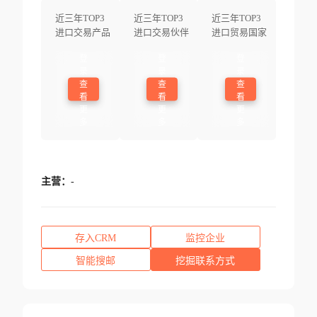
近三年TOP3
近三年TOP3
近三年TOP3
进口交易产品
进口交易伙伴
进口贸易国家
登
登
登
录
录
录
查
查
查
看
看
看
更
更
更
多
多
多
主营：
-
存入CRM
监控企业
智能搜邮
挖掘联系方式