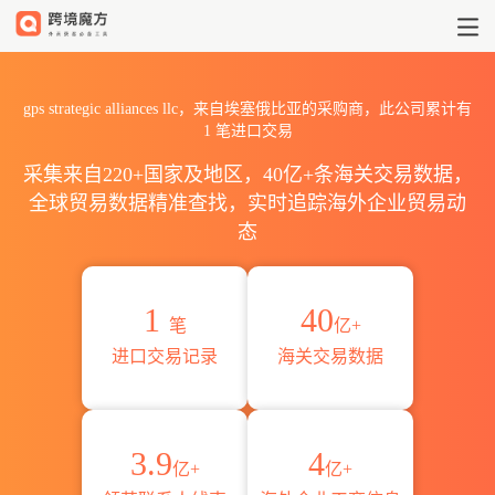
2026gps strategic allia
gps strategic alliances llc，来自埃塞俄比亚的采购商，此公司累计有
1
笔进口交易
采集来自220+国家及地区，40亿+条海关交易数据，
全球贸易数据精准查找，实时追踪海外企业贸易动
态
1
40
笔
亿+
进口交易记录
海关交易数据
3.9
4
亿+
亿+