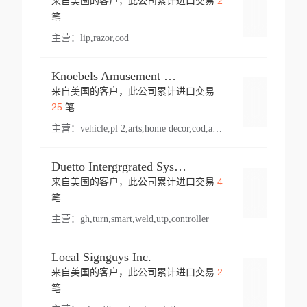
2
来自美国的客户，此公司累计进口交易
登录
笔
主营：
lip,razor,cod
Knoebels Amusement Resort
来自美国的客户，此公司累计进口交易
登录
25
笔
主营：
vehicle,pl 2,arts,home decor,cod,amusement ride,sea
Duetto Intergrgrated Systems Inc.
4
来自美国的客户，此公司累计进口交易
登录
笔
主营：
gh,turn,smart,weld,utp,controller
Local Signguys Inc.
2
来自美国的客户，此公司累计进口交易
登录
笔