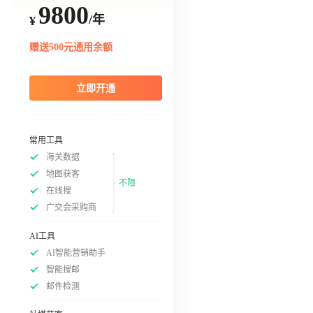
9800
/年
¥
赠送500元通用余额
立即开通
常用工具
海关数据
地图获客
不限
在线搜
广交会采购商
AI工具
AI智能营销助手
智能搜邮
邮件检测