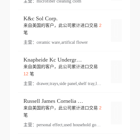
主营：
microfiber cleaning cloth
K&c Sol Corp.
2
来自美国的客户，此公司累计进口交易
登录
笔
主营：
ceramic ware,artifical flower
Knapheide Kc Underground
来自美国的客户，此公司累计进口交易
登录
12
笔
主营：
drawer,trays,side panel,shelf tray,lock drawer,panel,for vehicle,telescopic slide,drawer shelf,equipment,shelf,automotive part
Russell James Cornelia Arlington Va
2
来自美国的客户，此公司累计进口交易
登录
笔
主营：
personal effect,used household goods