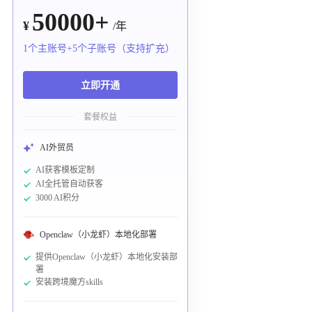
50000+
¥
/年
1个主账号+5个子账号（支持扩充）
立即开通
套餐权益
AI外贸员
AI获客模板定制
AI全托管自动获客
3000 AI积分
Openclaw（小龙虾）本地化部署
提供Openclaw（小龙虾）本地化安装部
署
安装跨境魔方skills