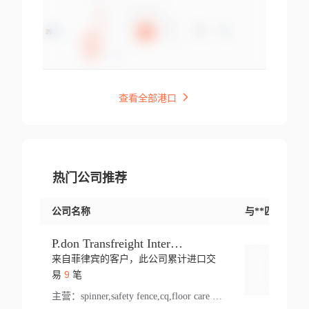
查看全部港口
热门公司推荐
公司名称
与**匹配交易
P.don Transfreight International
来自菲律宾的客户，此公司累计进口交
登录
9
易
笔
主营：
spinner,safety fence,cq,floor care machine,cargo,welded steel,web,essential,ratchet tie down,contact email,creatine monohydrate,x 50,bag,paper cups lid,erti,500 c,plush toy,steel wire,webbing,otr tyre,s8,food packaging,edmonton,quad,pc,floor cleaner,carton paper cup,wood pack,auto par,bar chair,oven,fitness products,leisure chair,canada,bicycle,rovin,pickup truck,rat,cover,carton,plastic lid,battery,ride on car,oil gas well,hat,pet cage,n tr,ionic,shoes tel,acrylic bathtub,microvit,fans,lumen,wheels,gin,tdr,tpo,llysine,hot,bur,bonnell spring,g class,dumbbell,condenser,s5,cleaner vacuum,d fence,board,wood,promi,swir,ail,orchard,mattres,cash,microfiber bathrobe,vacuum cleaner floor,access door,pad,wood packing,carton toy,gas well,cotton,freight prepaid,sga,heat exchange,mat,psn,al em,glc,lifting table,cod,plastic shell,wire po,foam,ladies knitted dress,rim,a1,roller,spare part,t 80,waterproof terminal,barbell set,vehicle,bicycle tire,go game,led light,computer chair,block mesh,stainless steel,ape,steel wire rope,carton paper box,ladies knitted pullover,threonine feed grade,electrical appliance,eyebolt,casing,rubber duck,ball,8 port,pet bottle,box steel,scaffolding parts,packing material,na e,polyester knit,blouse,d jack,vacuum flask,lip,aite,fruit plate,steel frame,sealing,mesh,s14,textile,office chair,pendant light,jet,bar stool,furniture,aluminium,wallet,carton pot,tool box,brand new tire,brightway,tria,strea,prop,fishing products,car bumper,butter,fog lamp cover,yofc,tableware,plastic,plastic bottle spray,fireplace,natural stone products,t sp,pullover,aluminium pan,massage product,spotlight,finned tube bundle,table,wood stick,high pressure cleaner,auto part,welded wire mesh,chinese medicine,mater,tsc,sea,cable,glove,supplies,kelvin,sacom,hot dipped galvanized steel pipe,ring wire,pright,rush,ion,paper bag,ring,cup sleeve,oil,gmh,car step,cabinet,leisure table,ladies knit top,sol,electric bicycle,pera,feed grade,air purifier,stanc,storage box,no wooden,pdo,iu,aluminium sheet,k2,p1,s 50,dj,vacuum cleaner,nylon bag,insulat,power,cleaner,hpa,molded,control arm,import,octg,s 99,tablecloth,screw,flail mower,dining chair,l ap,butyl inner tube,ppo,20 sp,wire lock accessories,mattress fabric,kitchen,s7,frame,steel,carton plastic,ipm,electrical cabinet,wear strip,racks,brand tire,tin,packaging material,ys,anji,ceramics product,metal furniture,sebacic acid,umber,flap,ladies knitted,bun pan,chemical substance,lusin,country of origin,edt,unica,stainless steel wire,weld,dire,ai r,poncho,toy car,chemical,t code,s corporation,oem,chinese herb,fly,hydrochloride,ppe,grille,lifting,socks,lighting,ale,unit,hood,stud,aircool,s glass fiber,brass valve valve,tssu,cotton bag,aka,gh,slusher,sporting good,bar stools,n steel,nonwoven bag,essar,ladies knitted skirt,light mouse,drilling,spin bike,sling,insulation tubing,string wound filter cartridge,door frame,u post,optical fibre cable,glass,md,kumho,synthetic grass,shoes,cific,mobil,carton box,fence panel,new tire,chi