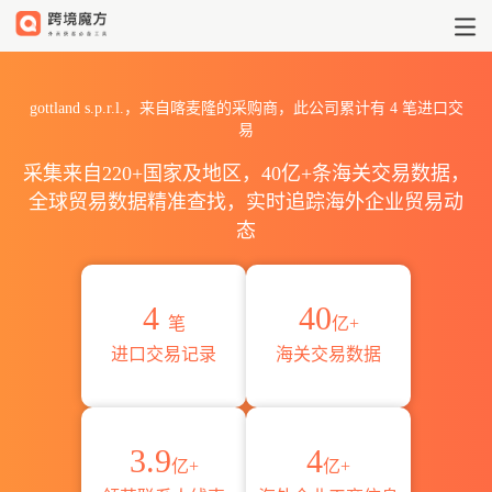
2026gottland s.p.r.l.海
gottland s.p.r.l.，来自喀麦隆的采购商，此公司累计有
4
笔进口交
易
采集来自220+国家及地区，40亿+条海关交易数据，
全球贸易数据精准查找，实时追踪海外企业贸易动
态
4
40
笔
亿+
进口交易记录
海关交易数据
3.9
4
亿+
亿+