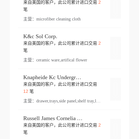
2
来自美国的客户，此公司累计进口交易
登录
笔
主营：
microfiber cleaning cloth
K&c Sol Corp.
2
来自美国的客户，此公司累计进口交易
登录
笔
主营：
ceramic ware,artifical flower
Knapheide Kc Underground
来自美国的客户，此公司累计进口交易
登录
12
笔
主营：
drawer,trays,side panel,shelf tray,lock drawer,panel,for vehicle,telescopic slide,drawer shelf,equipment,shelf,automotive part
Russell James Cornelia Arlington Va
2
来自美国的客户，此公司累计进口交易
登录
笔