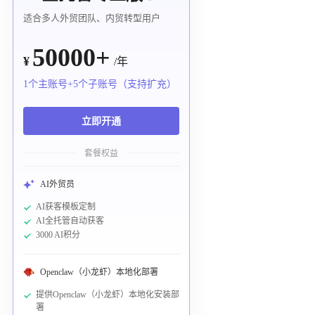
适合多人外贸团队、内贸转型用户
50000+
¥
/年
1个主账号+5个子账号（支持扩充）
立即开通
套餐权益
AI外贸员
AI获客模板定制
AI全托管自动获客
3000 AI积分
Openclaw（小龙虾）本地化部署
提供Openclaw（小龙虾）本地化安装部
署