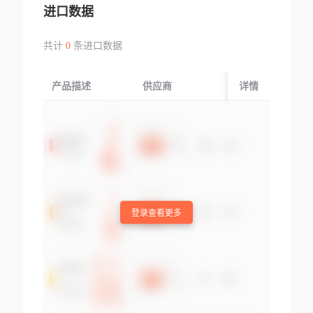
进口数据
共计
0
条进口数据
产品描述
供应商
起运国/地区
详情
登录查看更多