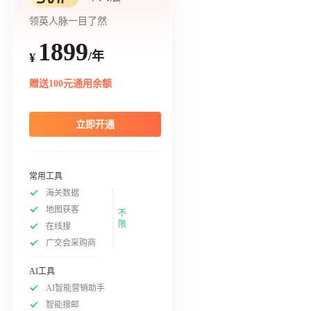
领英人脉一目了然
1899
/年
¥
赠送100元通用余额
立即开通
常用工具
海关数据
地图获客
不
限
在线搜
广交会采购商
AI工具
AI智能营销助手
智能搜邮