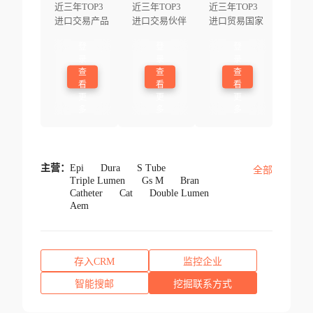
近三年TOP3
近三年TOP3
近三年TOP3
进口交易产品
进口交易伙伴
进口贸易国家
登
登
登
录
录
录
查
查
查
看
看
看
更
更
更
多
多
多
主营：
Epi
Dura
S Tube
全部
Triple Lumen
Gs M
Bran
Catheter
Cat
Double Lumen
Aem
存入CRM
监控企业
智能搜邮
挖掘联系方式