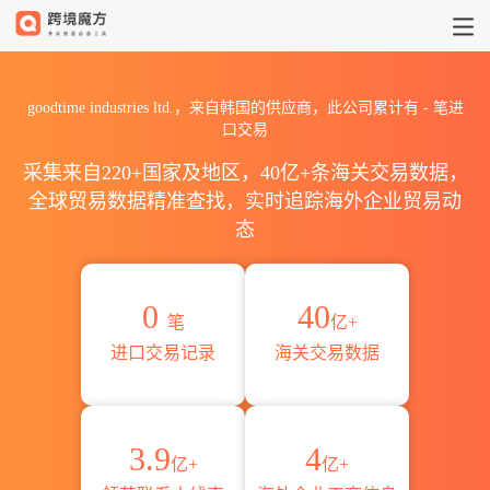
2026goodtime industries
goodtime industries ltd.，来自韩国的供应商，此公司累计有
-
笔进
口交易
采集来自220+国家及地区，40亿+条海关交易数据，
全球贸易数据精准查找，实时追踪海外企业贸易动
态
0
40
笔
亿+
进口交易记录
海关交易数据
3.9
4
亿+
亿+