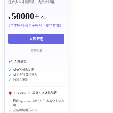
适合多人外贸团队、内贸转型用户
50000+
¥
/年
1个主账号+5个子账号（支持扩充）
立即开通
套餐权益
AI外贸员
AI获客模板定制
AI全托管自动获客
3000 AI积分
Openclaw（小龙虾）本地化部署
提供Openclaw（小龙虾）本地化安装部
署
安装跨境魔方skills