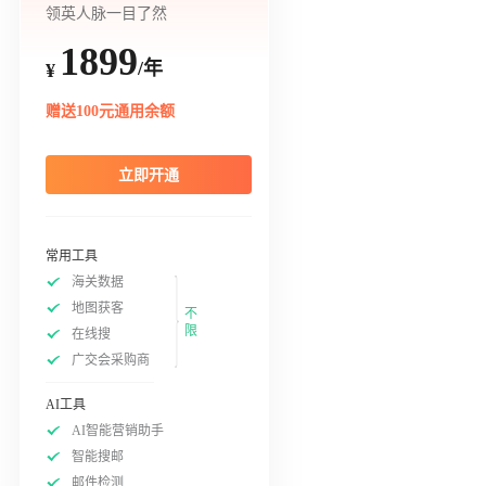
领英人脉一目了然
1899
/年
¥
赠送100元通用余额
立即开通
常用工具
海关数据
地图获客
不
限
在线搜
广交会采购商
AI工具
AI智能营销助手
智能搜邮
邮件检测