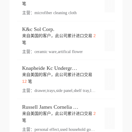
登录
笔
主营：
microfiber cleaning cloth
K&c Sol Corp.
2
来自美国的客户，此公司累计进口交易
登录
笔
主营：
ceramic ware,artifical flower
Knapheide Kc Underground
来自美国的客户，此公司累计进口交易
登录
12
笔
主营：
drawer,trays,side panel,shelf tray,lock drawer,panel,for vehicle,telescopic slide,drawer shelf,equipment,shelf,automotive part
Russell James Cornelia Arlington Va
2
来自美国的客户，此公司累计进口交易
登录
笔
主营：
personal effect,used household goods