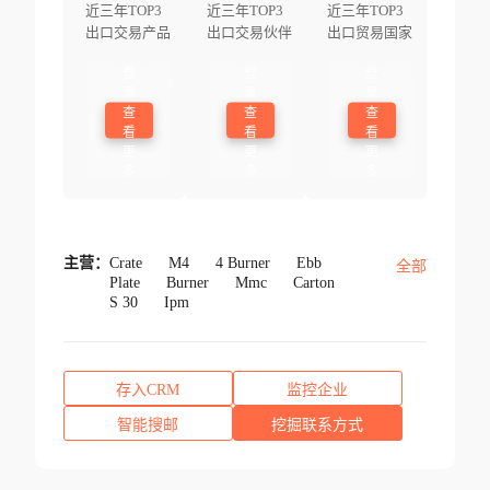
近三年TOP3
近三年TOP3
近三年TOP3
出口交易产品
出口交易伙伴
出口贸易国家
登
登
登
录
录
录
查
查
查
看
看
看
更
更
更
多
多
多
主营：
Crate
M4
4 Burner
Ebb
全部
Plate
Burner
Mmc
Carton
S 30
Ipm
存入CRM
监控企业
智能搜邮
挖掘联系方式