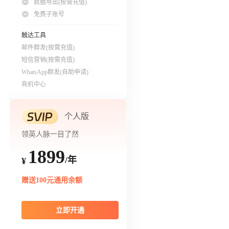
数据导出(按需充值)
免费子账号
触达工具
邮件群发(按需充值)
短信营销(按需充值)
WhatsApp群发(自助申请)
商机中心
个人版
领英人脉一目了然
1899
/年
¥
赠送100元通用余额
立即开通