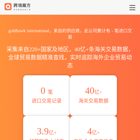
2026goldhawk internati
goldhawk international，来自的供应商，此公司累计有
-
笔进口交
易
采集来自220+国家及地区，40亿+条海关交易数据，
全球贸易数据精准查找，实时追踪海外企业贸易动
态
0
40
笔
亿+
进口交易记录
海关交易数据
3.9
4
亿+
亿+