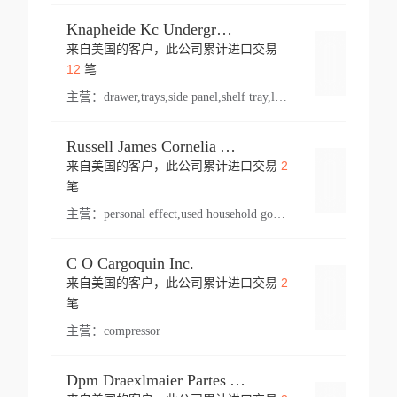
Knapheide Kc Underground
来自美国的客户，此公司累计进口交易
登录
12
笔
主营：
drawer,trays,side panel,shelf tray,lock drawer,panel,for vehicle,telescopic slide,drawer shelf,equipment,shelf,automotive part
Russell James Cornelia Arlington Va
2
来自美国的客户，此公司累计进口交易
登录
笔
主营：
personal effect,used household goods
C O Cargoquin Inc.
2
来自美国的客户，此公司累计进口交易
登录
笔
主营：
compressor
Dpm Draexlmaier Partes Automotrices Corr Ind Huejotzingo