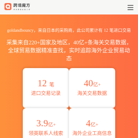
2026goldandbouncy海关进
goldandbouncy，来自日本的采购商，此公司累计有
12
笔进口交易
采集来自220+国家及地区，40亿+条海关交易数据，
全球贸易数据精准查找，实时追踪海外企业贸易动
态
12
40
笔
亿+
进口交易记录
海关交易数据
3.9
4
亿+
亿+
领英联系人线索
海外企业工商信息