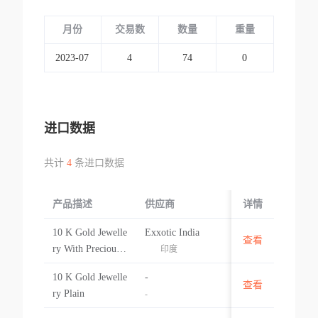
月份
交易数
数量
重量
2023-07
4
74
0
进口数据
共计
4
条进口数据
产品描述
供应商
起运国/地区
详情
10 K Gold Jewelle
Exxotic India
查看
印度
ry With Precious
印度
Semi Precious Sto
10 K Gold Jewelle
-
nes & Diamonds
查看
印度
ry Plain
-