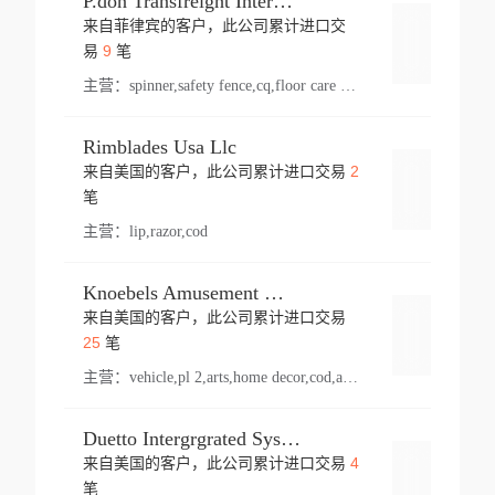
P.don Transfreight International
来自菲律宾的客户，此公司累计进口交
登录
9
易
笔
主营：
spinner,safety fence,cq,floor care machine,cargo,welded steel,web,essential,ratchet tie down,contact email,creatine monohydrate,x 50,bag,paper cups lid,erti,500 c,plush toy,steel wire,webbing,otr tyre,s8,food packaging,edmonton,quad,pc,floor cleaner,carton paper cup,wood pack,auto par,bar chair,oven,fitness products,leisure chair,canada,bicycle,rovin,pickup truck,rat,cover,carton,plastic lid,battery,ride on car,oil gas well,hat,pet cage,n tr,ionic,shoes tel,acrylic bathtub,microvit,fans,lumen,wheels,gin,tdr,tpo,llysine,hot,bur,bonnell spring,g class,dumbbell,condenser,s5,cleaner vacuum,d fence,board,wood,promi,swir,ail,orchard,mattres,cash,microfiber bathrobe,vacuum cleaner floor,access door,pad,wood packing,carton toy,gas well,cotton,freight prepaid,sga,heat exchange,mat,psn,al em,glc,lifting table,cod,plastic shell,wire po,foam,ladies knitted dress,rim,a1,roller,spare part,t 80,waterproof terminal,barbell set,vehicle,bicycle tire,go game,led light,computer chair,block mesh,stainless steel,ape,steel wire rope,carton paper box,ladies knitted pullover,threonine feed grade,electrical appliance,eyebolt,casing,rubber duck,ball,8 port,pet bottle,box steel,scaffolding parts,packing material,na e,polyester knit,blouse,d jack,vacuum flask,lip,aite,fruit plate,steel frame,sealing,mesh,s14,textile,office chair,pendant light,jet,bar stool,furniture,aluminium,wallet,carton pot,tool box,brand new tire,brightway,tria,strea,prop,fishing products,car bumper,butter,fog lamp cover,yofc,tableware,plastic,plastic bottle spray,fireplace,natural stone products,t sp,pullover,aluminium pan,massage product,spotlight,finned tube bundle,table,wood stick,high pressure cleaner,auto part,welded wire mesh,chinese medicine,mater,tsc,sea,cable,glove,supplies,kelvin,sacom,hot dipped galvanized steel pipe,ring wire,pright,rush,ion,paper bag,ring,cup sleeve,oil,gmh,car step,cabinet,leisure table,ladies knit top,sol,electric bicycle,pera,feed grade,air purifier,stanc,storage box,no wooden,pdo,iu,aluminium sheet,k2,p1,s 50,dj,vacuum cleaner,nylon bag,insulat,power,cleaner,hpa,molded,control arm,import,octg,s 99,tablecloth,screw,flail mower,dining chair,l ap,butyl inner tube,ppo,20 sp,wire lock accessories,mattress fabric,kitchen,s7,frame,steel,carton plastic,ipm,electrical cabinet,wear strip,racks,brand tire,tin,packaging material,ys,anji,ceramics product,metal furniture,sebacic acid,umber,flap,ladies knitted,bun pan,chemical substance,lusin,country of origin,edt,unica,stainless steel wire,weld,dire,ai r,poncho,toy car,chemical,t code,s corporation,oem,chinese herb,fly,hydrochloride,ppe,grille,lifting,socks,lighting,ale,unit,hood,stud,aircool,s glass fiber,brass valve valve,tssu,cotton bag,aka,gh,slusher,sporting good,bar stools,n steel,nonwoven bag,essar,ladies knitted skirt,light mouse,drilling,spin bike,sling,insulation tubing,string wound filter cartridge,door frame,u post,optical fibre cable,glass,md,kumho,synthetic grass,shoes,cific,mobil,carton box,fence panel,new tire,chi
Rimblades Usa Llc
2
来自美国的客户，此公司累计进口交易
登录
笔
主营：
lip,razor,cod
Knoebels Amusement Resort
来自美国的客户，此公司累计进口交易
登录
25
笔
主营：
vehicle,pl 2,arts,home decor,cod,amusement ride,sea
Duetto Intergrgrated Systems Inc.
4
来自美国的客户，此公司累计进口交易
登录
笔