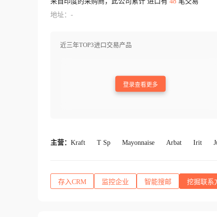
来自印度的采购商，此公司累计 进口有
48
笔交易
地址：-
近三年TOP3进口交易产品
登录查看更多
主营：
Kraft
T Sp
Mayonnaise
Arbat
Irit
J
存入CRM
监控企业
智能搜邮
挖掘联系