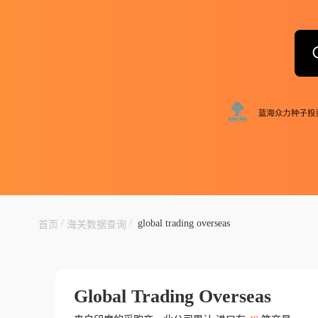
/
/
global trading overseas
首页
海关数据查询
Global Trading Overseas