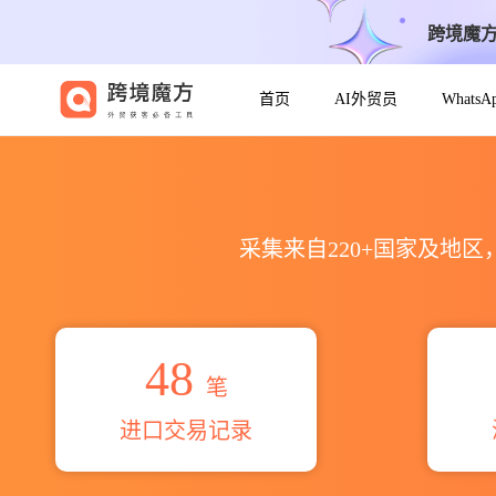
跨境魔
首页
AI外贸员
Whats
2026global trading ove
采集来自220+国家及地
48
笔
进口交易记录