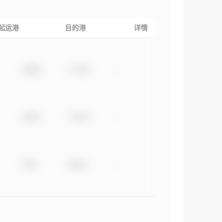
起运港
目的港
详情