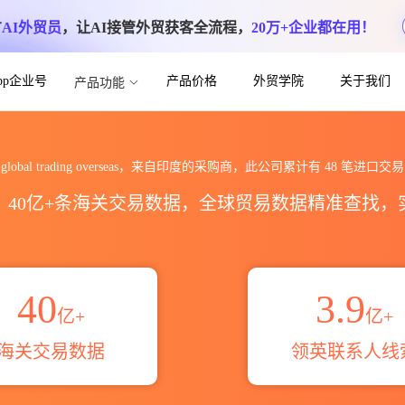
方
AI外贸员
，让AI接管外贸获客全流程，
20万+企业都在用！
App企业号
产品价格
外贸学院
关于我们
产品功能
rseas海关进出口数据统计_贸易概览_贸易区
global trading overseas，来自印度的采购商，此公司累计有
48
笔进口交易
区，40亿+条海关交易数据，全球贸易数据精准查找
40
3.9
亿+
亿+
海关交易数据
领英联系人线