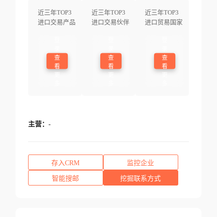
近三年TOP3
近三年TOP3
近三年TOP3
进口交易产品
进口交易伙伴
进口贸易国家
登
登
登
录
录
录
查
查
查
看
看
看
更
更
更
多
多
多
主营：
-
存入CRM
监控企业
智能搜邮
挖掘联系方式