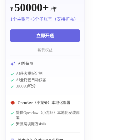
50000+
¥
/年
1个主账号+5个子账号（支持扩充）
立即开通
套餐权益
AI外贸员
AI获客模板定制
AI全托管自动获客
3000 AI积分
Openclaw（小龙虾）本地化部署
提供Openclaw（小龙虾）本地化安装部
署
安装跨境魔方skills