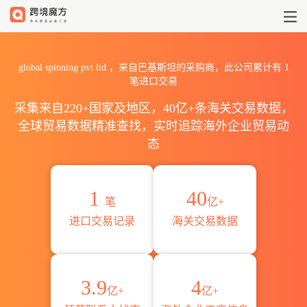
2026global spinning pvt
global spinning pvt ltd.，来自巴基斯坦的采购商，此公司累计有
1
笔进口交易
采集来自220+国家及地区，40亿+条海关交易数据，
全球贸易数据精准查找，实时追踪海外企业贸易动
态
1
40
笔
亿+
进口交易记录
海关交易数据
3.9
4
亿+
亿+