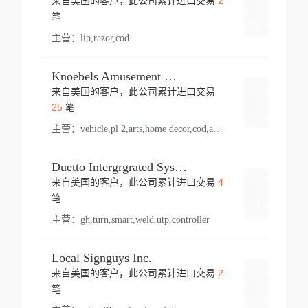
2
来自美国的客户，此公司累计进口交易
登录
笔
主营：
lip,razor,cod
Knoebels Amusement Resort
来自美国的客户，此公司累计进口交易
登录
25
笔
主营：
vehicle,pl 2,arts,home decor,cod,amusement ride,sea
Duetto Intergrgrated Systems Inc.
4
来自美国的客户，此公司累计进口交易
登录
笔
主营：
gh,turn,smart,weld,utp,controller
Local Signguys Inc.
2
来自美国的客户，此公司累计进口交易
登录
笔