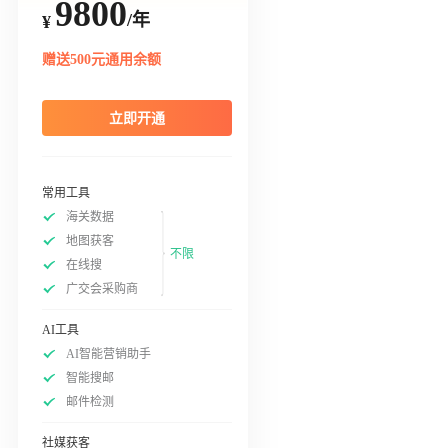
9800
/年
¥
赠送500元通用余额
立即开通
常用工具
海关数据
地图获客
不限
在线搜
广交会采购商
AI工具
AI智能营销助手
智能搜邮
邮件检测
社媒获客