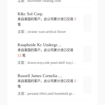
主营：
microfiber cleaning cloth
K&c Sol Corp.
2
来自美国的客户，此公司累计进口交易
登录
笔
主营：
ceramic ware,artifical flower
Knapheide Kc Underground
来自美国的客户，此公司累计进口交易
登录
12
笔
主营：
drawer,trays,side panel,shelf tray,lock drawer,panel,for vehicle,telescopic slide,drawer shelf,equipment,shelf,automotive part
Russell James Cornelia Arlington Va
2
来自美国的客户，此公司累计进口交易
登录
笔
主营：
personal effect,used household goods