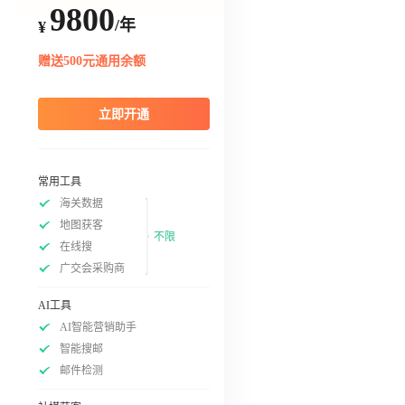
9800
/年
¥
赠送500元通用余额
立即开通
常用工具
海关数据
地图获客
不限
在线搜
广交会采购商
AI工具
AI智能营销助手
智能搜邮
邮件检测