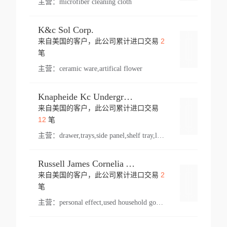
主营：
microfiber cleaning cloth
K&c Sol Corp.
2
来自美国的客户，此公司累计进口交易
登录
笔
主营：
ceramic ware,artifical flower
Knapheide Kc Underground
来自美国的客户，此公司累计进口交易
登录
12
笔
主营：
drawer,trays,side panel,shelf tray,lock drawer,panel,for vehicle,telescopic slide,drawer shelf,equipment,shelf,automotive part
Russell James Cornelia Arlington Va
2
来自美国的客户，此公司累计进口交易
登录
笔
主营：
personal effect,used household goods