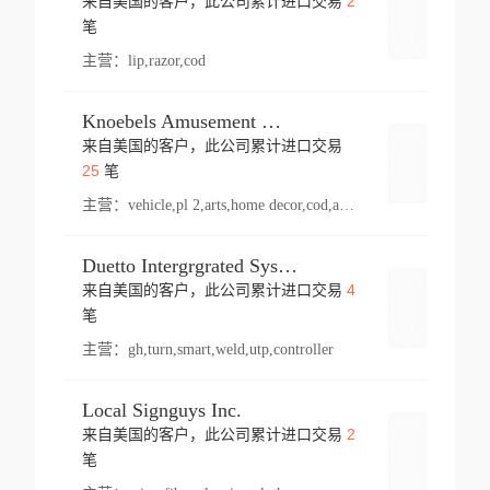
2
来自美国的客户，此公司累计进口交易
登录
笔
主营：
lip,razor,cod
Knoebels Amusement Resort
来自美国的客户，此公司累计进口交易
登录
25
笔
主营：
vehicle,pl 2,arts,home decor,cod,amusement ride,sea
Duetto Intergrgrated Systems Inc.
4
来自美国的客户，此公司累计进口交易
登录
笔
主营：
gh,turn,smart,weld,utp,controller
Local Signguys Inc.
2
来自美国的客户，此公司累计进口交易
登录
笔