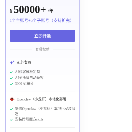
50000+
¥
/年
1个主账号+5个子账号（支持扩充）
立即开通
套餐权益
AI外贸员
AI获客模板定制
AI全托管自动获客
3000 AI积分
Openclaw（小龙虾）本地化部署
提供Openclaw（小龙虾）本地化安装部
署
安装跨境魔方skills