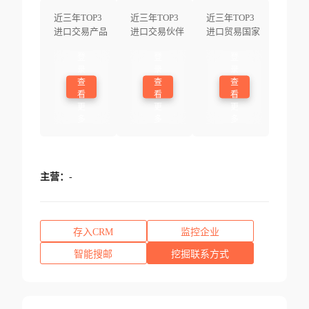
近三年TOP3
近三年TOP3
近三年TOP3
进口交易产品
进口交易伙伴
进口贸易国家
登
登
登
录
录
录
查
查
查
看
看
看
更
更
更
多
多
多
主营：
-
存入CRM
监控企业
智能搜邮
挖掘联系方式