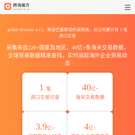
2026global dynamix w.l
global dynamix w.l.l，来自巴基斯坦的采购商，此公司累计有
1
笔
进口交易
采集来自220+国家及地区，40亿+条海关交易数据，
全球贸易数据精准查找，实时追踪海外企业贸易动
态
1
40
笔
亿+
进口交易记录
海关交易数据
3.9
4
亿+
亿+