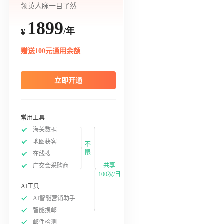
领英人脉一目了然
1899
/年
¥
赠送100元通用余额
立即开通
常用工具
海关数据
地图获客
不
限
在线搜
共享
广交会采购商
100次/日
AI工具
AI智能营销助手
智能搜邮
邮件检测