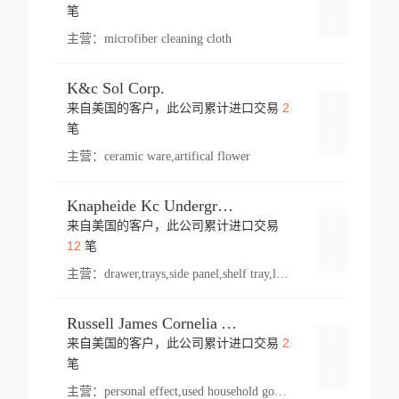
登录
笔
主营：
microfiber cleaning cloth
K&c Sol Corp.
2
来自美国的客户，此公司累计进口交易
登录
笔
主营：
ceramic ware,artifical flower
Knapheide Kc Underground
来自美国的客户，此公司累计进口交易
登录
12
笔
主营：
drawer,trays,side panel,shelf tray,lock drawer,panel,for vehicle,telescopic slide,drawer shelf,equipment,shelf,automotive part
Russell James Cornelia Arlington Va
2
来自美国的客户，此公司累计进口交易
登录
笔
主营：
personal effect,used household goods