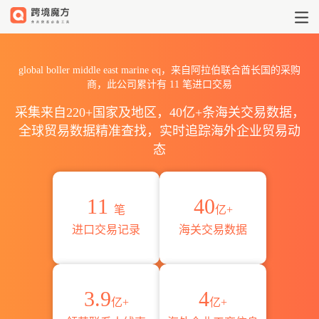
2026global boller middle
global boller middle east marine eq，来自阿拉伯联合酋长国的采购
商，此公司累计有
11
笔进口交易
采集来自220+国家及地区，40亿+条海关交易数据，
全球贸易数据精准查找，实时追踪海外企业贸易动
态
11
40
笔
亿+
进口交易记录
海关交易数据
3.9
4
亿+
亿+