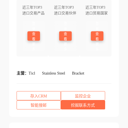
近三年TOP3
近三年TOP3
近三年TOP3
进口交易产品
进口交易伙伴
进口贸易国家
登
登
登
录
录
录
查
查
查
看
看
看
更
更
更
多
多
多
主营：
Ticl
Stainless Steel
Bracket
存入CRM
监控企业
智能搜邮
挖掘联系方式