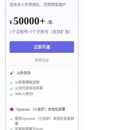
适合多人外贸团队、内贸转型用户
50000+
¥
/年
1个主账号+5个子账号（支持扩充）
立即开通
套餐权益
AI外贸员
AI获客模板定制
AI全托管自动获客
3000 AI积分
Openclaw（小龙虾）本地化部署
提供Openclaw（小龙虾）本地化安装部
署
安装跨境魔方skills