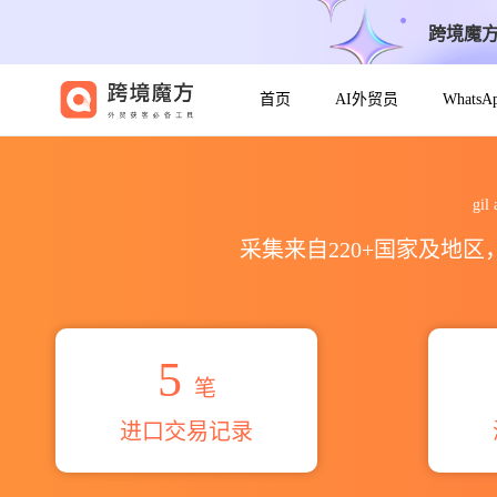
跨境魔
首页
AI外贸员
Whats
2026gil ahmed textiles m
gi
采集来自220+国家及地
5
笔
进口交易记录