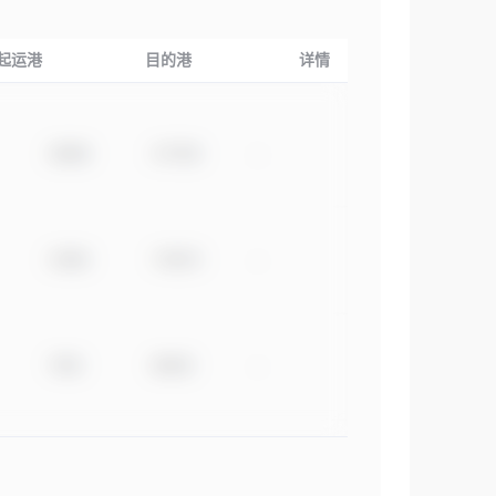
起运港
目的港
详情