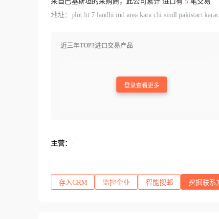
来自巴基斯坦的采购商，此公司累计 进口有
5
笔交易
地址：plot ht 7 landhi ind area kara chi sindl pakistart karac
近三年TOP3进口交易产品
登录查看更多
主营：
-
存入CRM
监控企业
智能搜邮
挖掘联系