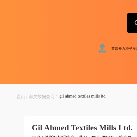
/
/
gil ahmed textiles mills ltd.
首页
海关数据查询
Gil Ahmed Textiles Mills Ltd.