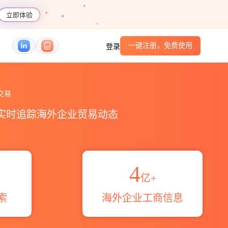
立即体验
一键注册，免费使用
登录
贸易区域伙伴_HS编码港口_跨境魔方
交易
，实时追踪海外企业贸易动态
4
亿+
索
海外企业工商信息