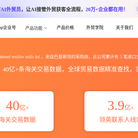
方
AI外贸员
，让AI接管外贸获客全流程，
20万+企业都在用！
App企业号
产品价格
外贸学院
关于我们
产品功能
ills ltd.海关进出口数据统计_贸易概览_
l ahmed textiles mills ltd.，来自巴基斯坦的采购商，此公司累计有
5
笔进口
区，40亿+条海关交易数据，全球贸易数据精准查找
40
3.9
亿+
亿+
海关交易数据
领英联系人线