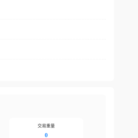
交易重量
0