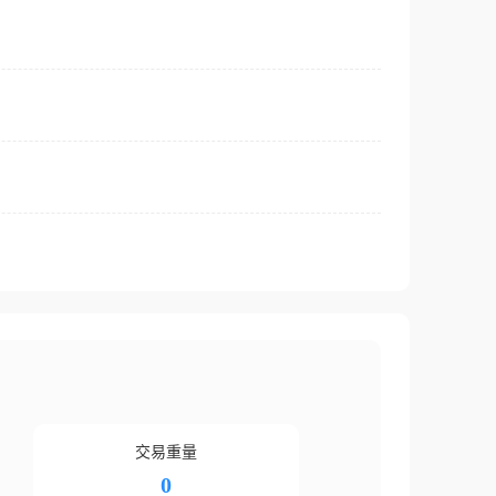
交易重量
0