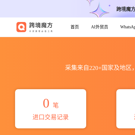
跨境魔
首页
AI外贸员
Whats
2026germancor s.p.a.海
采集来自220+国家及地
0
笔
进口交易记录