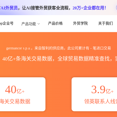
方
AI外贸员
，让AI接管外贸获客全流程，
20万+企业都在用！
App企业号
产品价格
外贸学院
关于我们
产品功能
关进出口数据统计_贸易概览_贸易区域伙伴_H
germancor s.p.a.，来自智利的供应商，此公司累计有
-
笔进口交易
区，40亿+条海关交易数据，全球贸易数据精准查找
40
3.9
亿+
亿+
海关交易数据
领英联系人线