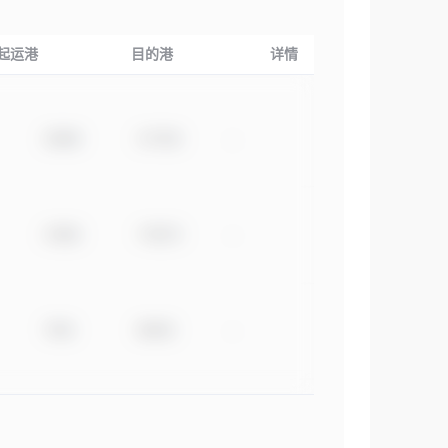
起运港
目的港
详情