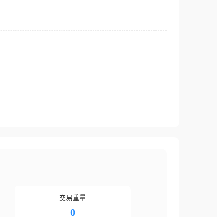
交易重量
0