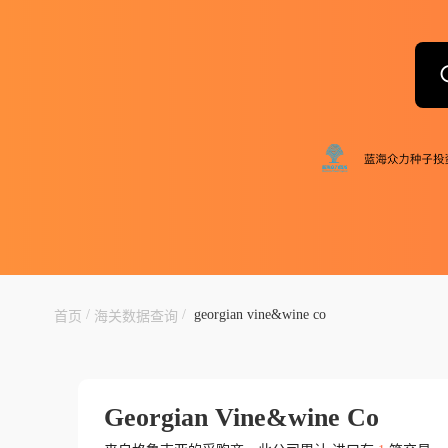
/
/
georgian vine&wine co
首页
海关数据查询
Georgian Vine&wine Co