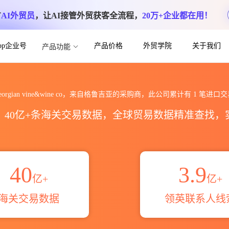
方
AI外贸员
，让AI接管外贸获客全流程，
20万+企业都在用！
App企业号
产品价格
外贸学院
关于我们
产品功能
 co海关进出口数据统计_贸易概览_贸易区域
eorgian vine&wine co，来自格鲁吉亚的采购商，此公司累计有
1
笔进口交
区，40亿+条海关交易数据，全球贸易数据精准查找
40
3.9
亿+
亿+
海关交易数据
领英联系人线