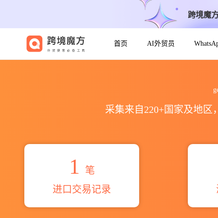
跨境魔
首页
AI外贸员
Whats
2026georgian vine&wine
g
采集来自220+国家及地
1
笔
进口交易记录