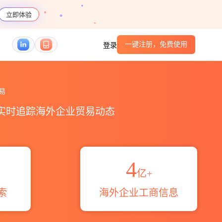
立即体验
一键注册，免费使用
登录
伙伴_HS编码港口_跨境魔方
易
，实时追踪海外企业贸易动态
4
亿+
索
海外企业工商信息