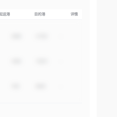
起运港
目的港
详情