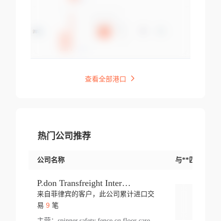
查看全部港口
热门公司推荐
公司名称
与**匹配交易
P.don Transfreight International
来自菲律宾的客户，此公司累计进口交
登录
9
易
笔
主营：
spinner,safety fence,cq,floor care machine,cargo,welded steel,web,essential,ratchet tie down,contact email,creatine monohydrate,x 50,bag,paper cups lid,erti,500 c,plush toy,steel wire,webbing,otr tyre,s8,food packaging,edmonton,quad,pc,floor cleaner,carton paper cup,wood pack,auto par,bar chair,oven,fitness products,leisure chair,canada,bicycle,rovin,pickup truck,rat,cover,carton,plastic lid,battery,ride on car,oil gas well,hat,pet cage,n tr,ionic,shoes tel,acrylic bathtub,microvit,fans,lumen,wheels,gin,tdr,tpo,llysine,hot,bur,bonnell spring,g class,dumbbell,condenser,s5,cleaner vacuum,d fence,board,wood,promi,swir,ail,orchard,mattres,cash,microfiber bathrobe,vacuum cleaner floor,access door,pad,wood packing,carton toy,gas well,cotton,freight prepaid,sga,heat exchange,mat,psn,al em,glc,lifting table,cod,plastic shell,wire po,foam,ladies knitted dress,rim,a1,roller,spare part,t 80,waterproof terminal,barbell set,vehicle,bicycle tire,go game,led light,computer chair,block mesh,stainless steel,ape,steel wire rope,carton paper box,ladies knitted pullover,threonine feed grade,electrical appliance,eyebolt,casing,rubber duck,ball,8 port,pet bottle,box steel,scaffolding parts,packing material,na e,polyester knit,blouse,d jack,vacuum flask,lip,aite,fruit plate,steel frame,sealing,mesh,s14,textile,office chair,pendant light,jet,bar stool,furniture,aluminium,wallet,carton pot,tool box,brand new tire,brightway,tria,strea,prop,fishing products,car bumper,butter,fog lamp cover,yofc,tableware,plastic,plastic bottle spray,fireplace,natural stone products,t sp,pullover,aluminium pan,massage product,spotlight,finned tube bundle,table,wood stick,high pressure cleaner,auto part,welded wire mesh,chinese medicine,mater,tsc,sea,cable,glove,supplies,kelvin,sacom,hot dipped galvanized steel pipe,ring wire,pright,rush,ion,paper bag,ring,cup sleeve,oil,gmh,car step,cabinet,leisure table,ladies knit top,sol,electric bicycle,pera,feed grade,air purifier,stanc,storage box,no wooden,pdo,iu,aluminium sheet,k2,p1,s 50,dj,vacuum cleaner,nylon bag,insulat,power,cleaner,hpa,molded,control arm,import,octg,s 99,tablecloth,screw,flail mower,dining chair,l ap,butyl inner tube,ppo,20 sp,wire lock accessories,mattress fabric,kitchen,s7,frame,steel,carton plastic,ipm,electrical cabinet,wear strip,racks,brand tire,tin,packaging material,ys,anji,ceramics product,metal furniture,sebacic acid,umber,flap,ladies knitted,bun pan,chemical substance,lusin,country of origin,edt,unica,stainless steel wire,weld,dire,ai r,poncho,toy car,chemical,t code,s corporation,oem,chinese herb,fly,hydrochloride,ppe,grille,lifting,socks,lighting,ale,unit,hood,stud,aircool,s glass fiber,brass valve valve,tssu,cotton bag,aka,gh,slusher,sporting good,bar stools,n steel,nonwoven bag,essar,ladies knitted skirt,light mouse,drilling,spin bike,sling,insulation tubing,string wound filter cartridge,door frame,u post,optical fibre cable,glass,md,kumho,synthetic grass,shoes,cific,mobil,carton box,fence panel,new tire,chi