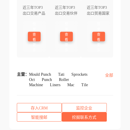
近三年TOP3
近三年TOP3
近三年TOP3
出口交易产品
出口交易伙伴
出口贸易国家
登
登
登
录
录
录
查
查
查
看
看
看
更
更
更
多
多
多
主营：
Mould Punch
Tati
Sprockets
全部
Oct
Punch
Roller
Machine
Liners
Mac
Tile
存入CRM
监控企业
智能搜邮
挖掘联系方式