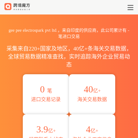
2026gee pee electrospar
gee pee electrospark pvt ltd.，来自印度的供应商，此公司累计有
-
笔进口交易
采集来自220+国家及地区，40亿+条海关交易数据，
全球贸易数据精准查找，实时追踪海外企业贸易动
态
0
40
笔
亿+
进口交易记录
海关交易数据
3.9
4
亿+
亿+