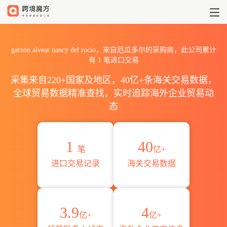
2026garzon alvear nancy
garzon alvear nancy del rocio，来自厄瓜多尔的采购商，此公司累计
有
1
笔进口交易
采集来自220+国家及地区，40亿+条海关交易数据，
全球贸易数据精准查找，实时追踪海外企业贸易动
态
1
40
笔
亿+
进口交易记录
海关交易数据
3.9
4
亿+
亿+