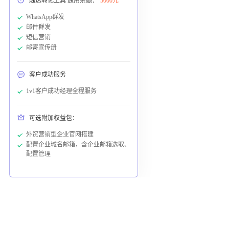
触达转化工具 通用余额：
5000元
WhatsApp群发
邮件群发
短信营销
邮寄宣传册
客户成功服务
1v1客户成功经理全程服务
可选附加权益包：
外贸营销型企业官网搭建
配置企业域名邮箱，含企业邮箱选取、
配置管理