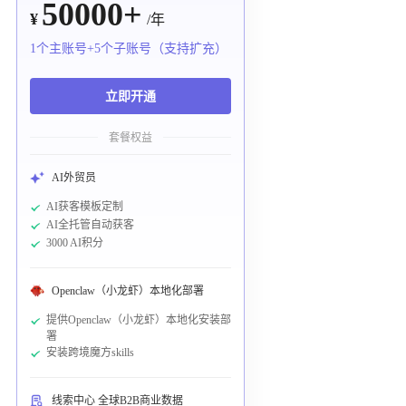
50000+
¥
/年
1个主账号+5个子账号（支持扩充）
立即开通
套餐权益
AI外贸员
AI获客模板定制
AI全托管自动获客
3000 AI积分
Openclaw（小龙虾）本地化部署
提供Openclaw（小龙虾）本地化安装部
署
安装跨境魔方skills
线索中心 全球B2B商业数据