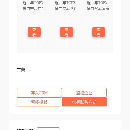
近三年TOP3
近三年TOP3
近三年TOP3
进口交易产品
进口交易伙伴
进口贸易国家
登
登
登
录
录
录
查
查
查
看
看
看
更
更
更
多
多
多
主营：
-
存入CRM
监控企业
智能搜邮
挖掘联系方式