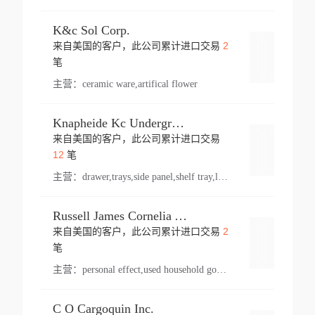
K&c Sol Corp.
2
来自美国的客户，此公司累计进口交易
登录
笔
主营：
ceramic ware,artifical flower
Knapheide Kc Underground
来自美国的客户，此公司累计进口交易
登录
12
笔
主营：
drawer,trays,side panel,shelf tray,lock drawer,panel,for vehicle,telescopic slide,drawer shelf,equipment,shelf,automotive part
Russell James Cornelia Arlington Va
2
来自美国的客户，此公司累计进口交易
登录
笔
主营：
personal effect,used household goods
C O Cargoquin Inc.