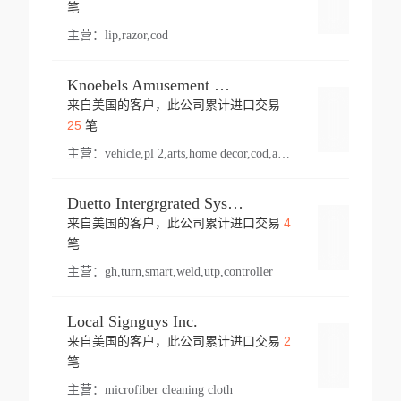
登录
笔
主营：
lip,razor,cod
Knoebels Amusement Resort
来自美国的客户，此公司累计进口交易
登录
25
笔
主营：
vehicle,pl 2,arts,home decor,cod,amusement ride,sea
Duetto Intergrgrated Systems Inc.
4
来自美国的客户，此公司累计进口交易
登录
笔
主营：
gh,turn,smart,weld,utp,controller
Local Signguys Inc.
2
来自美国的客户，此公司累计进口交易
登录
笔
主营：
microfiber cleaning cloth