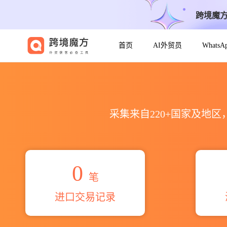
跨境魔
首页
AI外贸员
Whats
2026gangxyaey海关进出口数据
采集来自220+国家及地
0
笔
进口交易记录