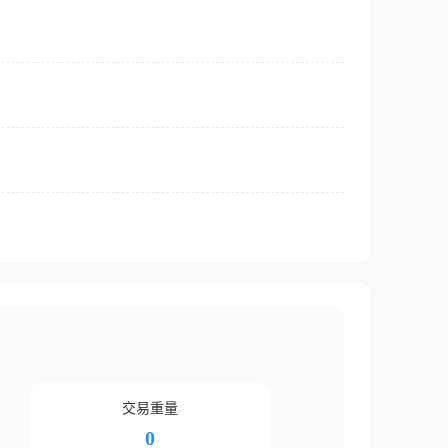
交易重量
0