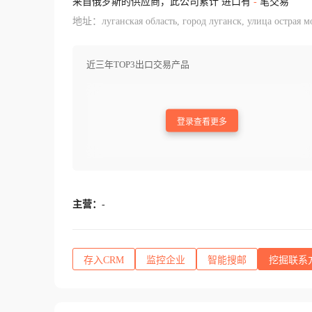
来自俄罗斯的供应商，此公司累计 进口有
-
笔交易
地址：луганская область, город луганск, улица острая мо
近三年TOP3出口交易产品
登录查看更多
主营：
-
存入CRM
监控企业
智能搜邮
挖掘联系