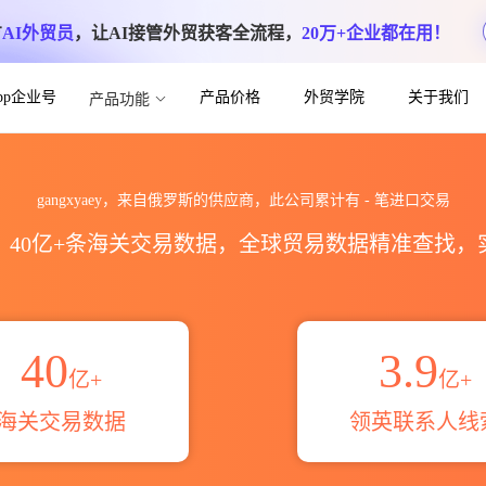
方
AI外贸员
，让AI接管外贸获客全流程，
20万+企业都在用！
App企业号
产品价格
外贸学院
关于我们
产品功能
统计_贸易概览_贸易区域伙伴_HS编码
gangxyaey，来自俄罗斯的供应商，此公司累计有
-
笔进口交易
区，40亿+条海关交易数据，全球贸易数据精准查找
40
3.9
亿+
亿+
海关交易数据
领英联系人线