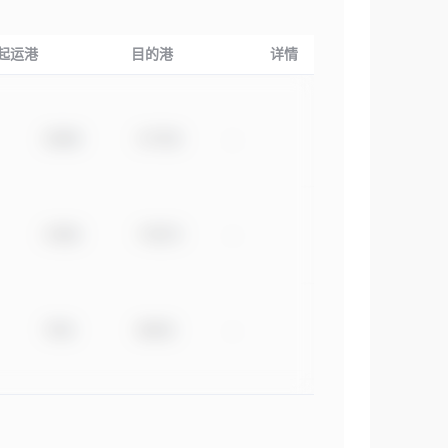
起运港
目的港
详情