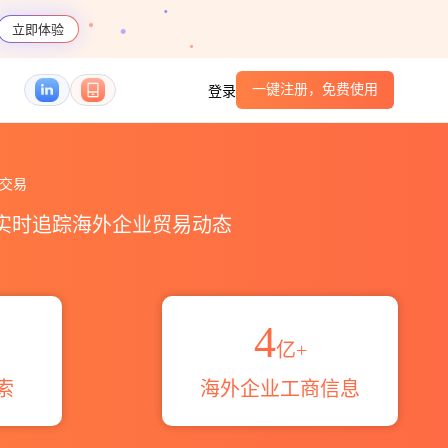
立即体验
一键注册，免费使用
登录
_贸易区域伙伴_HS编码港口_跨境魔方
交易
，实时追踪海外企业贸易动态
4
亿+
索
海外企业工商信息