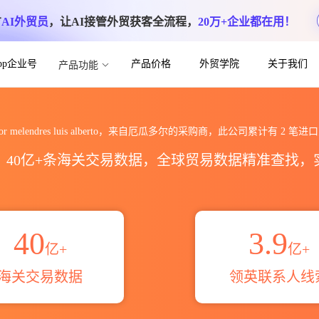
方
AI外贸员
，让AI接管外贸获客全流程，
20万+企业都在用！
App企业号
产品价格
外贸学院
关于我们
产品功能
is alberto海关进出口数据统计_贸易概览
ibor melendres luis alberto，来自厄瓜多尔的采购商，此公司累计有
2
笔进口
区，40亿+条海关交易数据，全球贸易数据精准查找
40
3.9
亿+
亿+
海关交易数据
领英联系人线