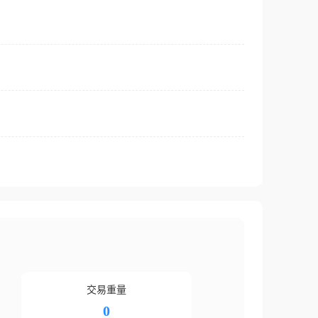
交易重量
0