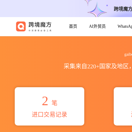
跨境魔
首页
AI外贸员
Whats
2026gaibor melendres lu
ga
采集来自220+国家及地
2
笔
进口交易记录