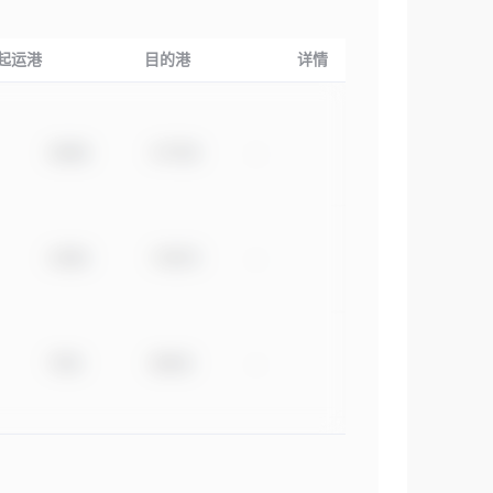
起运港
目的港
详情