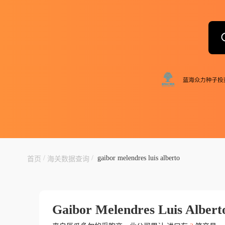
/
/
gaibor melendres luis alberto
首页
海关数据查询
Gaibor Melendres Luis Albert