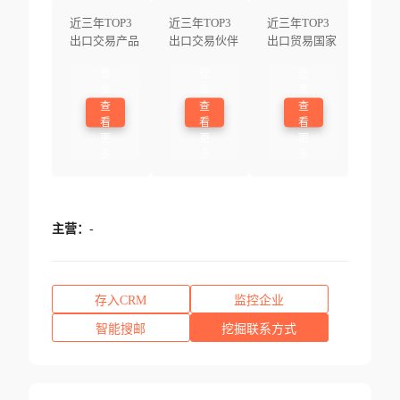
近三年TOP3
近三年TOP3
近三年TOP3
出口交易产品
出口交易伙伴
出口贸易国家
登
登
登
录
录
录
查
查
查
看
看
看
更
更
更
多
多
多
主营：
-
存入CRM
监控企业
智能搜邮
挖掘联系方式