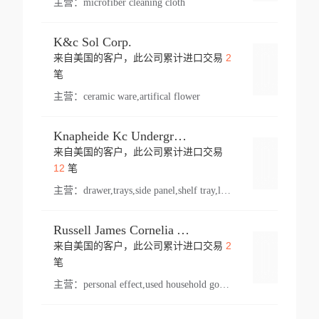
主营：
microfiber cleaning cloth
K&c Sol Corp.
2
来自美国的客户，此公司累计进口交易
登录
笔
主营：
ceramic ware,artifical flower
Knapheide Kc Underground
来自美国的客户，此公司累计进口交易
登录
12
笔
主营：
drawer,trays,side panel,shelf tray,lock drawer,panel,for vehicle,telescopic slide,drawer shelf,equipment,shelf,automotive part
Russell James Cornelia Arlington Va
2
来自美国的客户，此公司累计进口交易
登录
笔
主营：
personal effect,used household goods