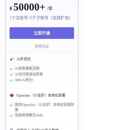
50000+
¥
/年
1个主账号+5个子账号（支持扩充）
立即开通
套餐权益
AI外贸员
AI获客模板定制
AI全托管自动获客
3000 AI积分
Openclaw（小龙虾）本地化部署
提供Openclaw（小龙虾）本地化安装部
署
安装跨境魔方skills