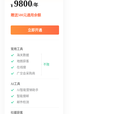
9800
/年
¥
赠送500元通用余额
立即开通
常用工具
海关数据
地图获客
不限
在线搜
广交会采购商
AI工具
AI智能营销助手
智能搜邮
邮件检测
社媒获客