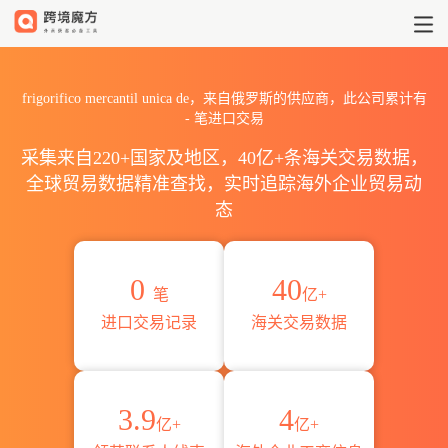
2026frigorifico mercant
frigorifico mercantil unica de，来自俄罗斯的供应商，此公司累计有
-
笔进口交易
采集来自220+国家及地区，40亿+条海关交易数据，
全球贸易数据精准查找，实时追踪海外企业贸易动
态
0
40
笔
亿+
进口交易记录
海关交易数据
3.9
4
亿+
亿+