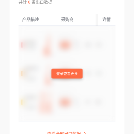
共计
0
条出口数据
产品描述
采购商
起运国/地区
详情
登录查看更多
查看全部出口数据