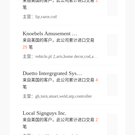
2
来自美国的客户，此公司累计进口交易
登录
笔
主营：
lip,razor,cod
Knoebels Amusement Resort
来自美国的客户，此公司累计进口交易
登录
25
笔
主营：
vehicle,pl 2,arts,home decor,cod,amusement ride,sea
Duetto Intergrgrated Systems Inc.
4
来自美国的客户，此公司累计进口交易
登录
笔
主营：
gh,turn,smart,weld,utp,controller
Local Signguys Inc.
2
来自美国的客户，此公司累计进口交易
登录
笔