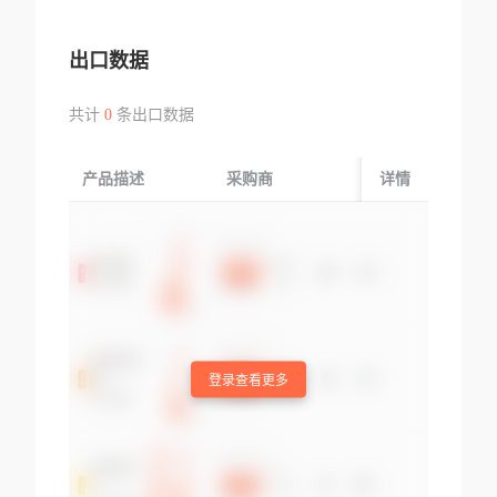
出口数据
共计
0
条出口数据
产品描述
采购商
起运国/地区
详情
登录查看更多