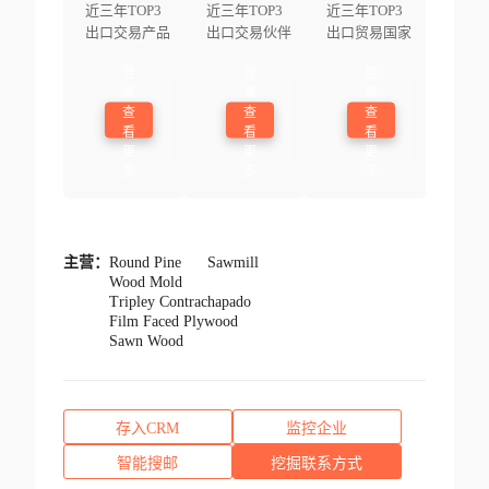
近三年TOP3
近三年TOP3
近三年TOP3
出口交易产品
出口交易伙伴
出口贸易国家
登
登
登
录
录
录
查
查
查
看
看
看
更
更
更
多
多
多
主营：
Round Pine
Sawmill
Wood Mold
Tripley Contrachapado
Film Faced Plywood
Sawn Wood
存入CRM
监控企业
智能搜邮
挖掘联系方式