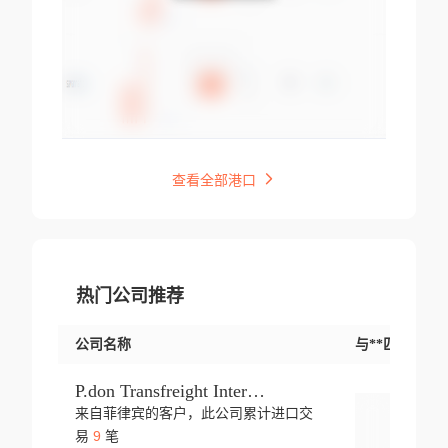
查看全部港口
热门公司推荐
公司名称
与**匹配交易
P.don Transfreight International
来自菲律宾的客户，此公司累计进口交
登录
9
易
笔