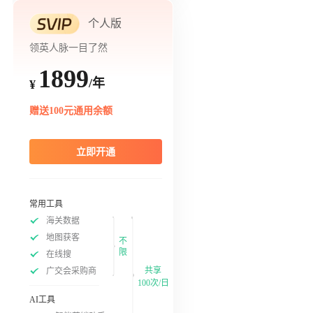
个人版
领英人脉一目了然
1899
/年
¥
赠送100元通用余额
立即开通
常用工具
海关数据
地图获客
不
限
在线搜
共享
广交会采购商
100次/日
AI工具