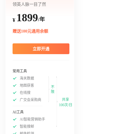
领英人脉一目了然
1899
/年
¥
赠送100元通用余额
立即开通
常用工具
海关数据
地图获客
不
限
在线搜
共享
广交会采购商
100次/日
AI工具
AI智能营销助手
智能搜邮
邮件检测