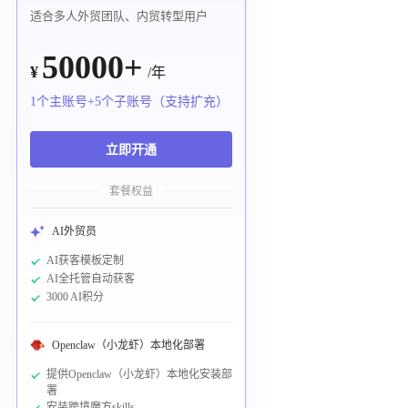
适合多人外贸团队、内贸转型用户
50000+
¥
/年
1个主账号+5个子账号（支持扩充）
立即开通
套餐权益
AI外贸员
AI获客模板定制
AI全托管自动获客
3000 AI积分
Openclaw（小龙虾）本地化部署
提供Openclaw（小龙虾）本地化安装部
署
安装跨境魔方skills