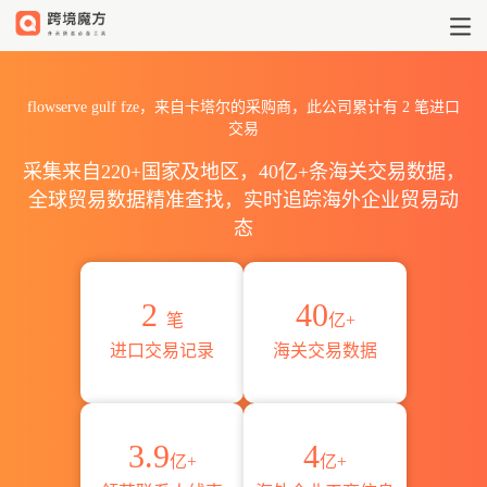
2026flowserve gulf fze
flowserve gulf fze，来自卡塔尔的采购商，此公司累计有
2
笔进口
交易
采集来自220+国家及地区，40亿+条海关交易数据，
全球贸易数据精准查找，实时追踪海外企业贸易动
态
2
40
笔
亿+
进口交易记录
海关交易数据
3.9
4
亿+
亿+