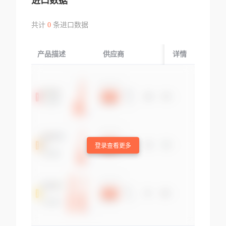
进口数据
共计
0
条进口数据
产品描述
供应商
起运国/地区
详情
登录查看更多