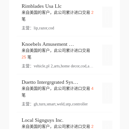
Rimblades Usa Llc
2
来自美国的客户，此公司累计进口交易
登录
笔
主营：
lip,razor,cod
Knoebels Amusement Resort
来自美国的客户，此公司累计进口交易
登录
25
笔
主营：
vehicle,pl 2,arts,home decor,cod,amusement ride,sea
Duetto Intergrgrated Systems Inc.
4
来自美国的客户，此公司累计进口交易
登录
笔
主营：
gh,turn,smart,weld,utp,controller
Local Signguys Inc.
2
来自美国的客户，此公司累计进口交易