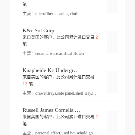
登录
笔
主营：
microfiber cleaning cloth
K&c Sol Corp.
2
来自美国的客户，此公司累计进口交易
登录
笔
主营：
ceramic ware,artifical flower
Knapheide Kc Underground
来自美国的客户，此公司累计进口交易
登录
12
笔
主营：
drawer,trays,side panel,shelf tray,lock drawer,panel,for vehicle,telescopic slide,drawer shelf,equipment,shelf,automotive part
Russell James Cornelia Arlington Va
2
来自美国的客户，此公司累计进口交易
登录
笔
主营：
personal effect,used household goods