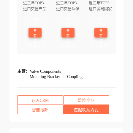
近三年TOP3
近三年TOP3
近三年TOP3
进口交易产品
进口交易伙伴
进口贸易国家
登
登
登
录
录
录
查
查
查
看
看
看
更
更
更
多
多
多
主营：
Valve Components
Mounting Bracket
Coupling
存入CRM
监控企业
智能搜邮
挖掘联系方式