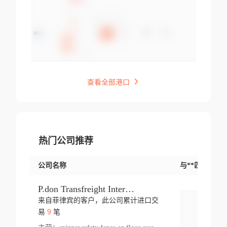
查看全部港口
热门公司推荐
公司名称
与**匹配交易
P.don Transfreight International
来自菲律宾的客户，此公司累计进口交
登录
9
易
笔