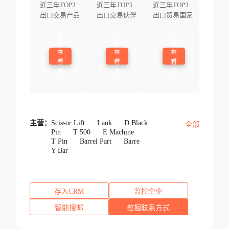
近三年TOP3
近三年TOP3
近三年TOP3
出口交易产品
出口交易伙伴
出口贸易国家
登
登
登
录
录
录
查
查
查
看
看
看
更
更
更
多
多
多
主营：
Scissor Lift
Lank
D Black
全部
Pin
T 500
E Machine
T Pin
Barrel Part
Barre
Y Bar
存入CRM
监控企业
智能搜邮
挖掘联系方式