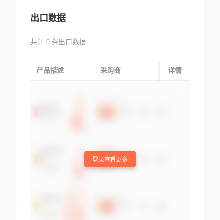
出口数据
共计
0
条出口数据
产品描述
采购商
起运国/地区
详情
登录查看更多