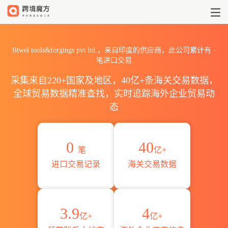
2026fitwel tools&forging
fitwel tools&forgings pvt ltd.，来自印度的供应商，此公司累计有
-
笔进口交易
采集来自220+国家及地区，40亿+条海关交易数据，
全球贸易数据精准查找，实时追踪海外企业贸易动
态
0
40
笔
亿+
进口交易记录
海关交易数据
3.9
4
亿+
亿+