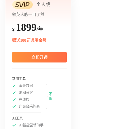
个人版
领英人脉一目了然
1899
/年
¥
赠送100元通用余额
立即开通
常用工具
海关数据
地图获客
不
限
在线搜
广交会采购商
AI工具
AI智能营销助手