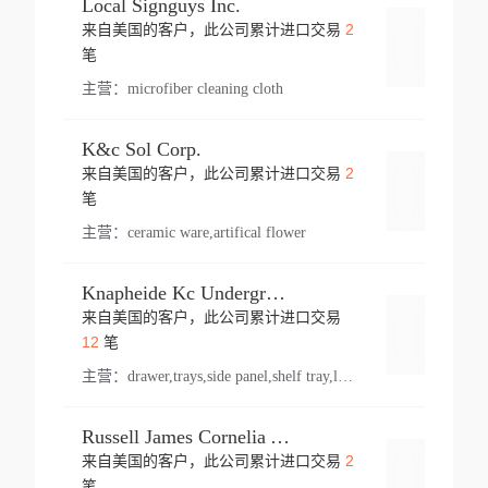
Local Signguys Inc.
2
来自美国的客户，此公司累计进口交易
登录
笔
主营：
microfiber cleaning cloth
K&c Sol Corp.
2
来自美国的客户，此公司累计进口交易
登录
笔
主营：
ceramic ware,artifical flower
Knapheide Kc Underground
来自美国的客户，此公司累计进口交易
登录
12
笔
主营：
drawer,trays,side panel,shelf tray,lock drawer,panel,for vehicle,telescopic slide,drawer shelf,equipment,shelf,automotive part
Russell James Cornelia Arlington Va
2
来自美国的客户，此公司累计进口交易
登录
笔