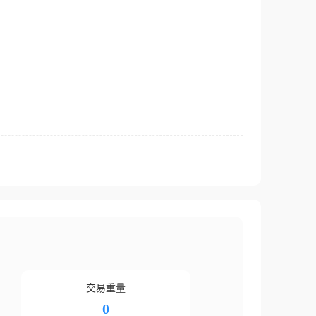
交易重量
0