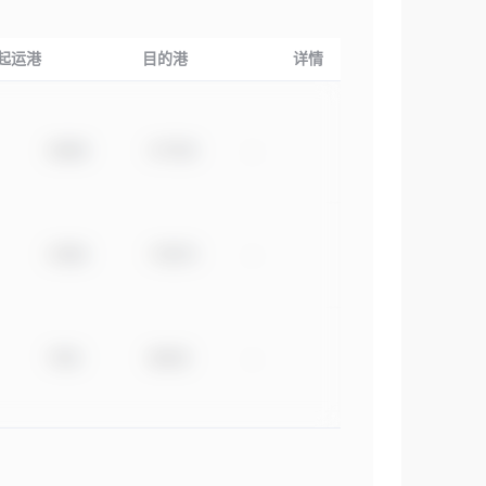
起运港
目的港
详情