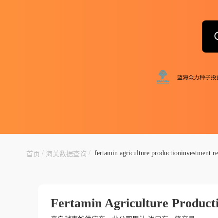
/
/
fertamin agriculture productioninvestment re
首页
海关数据查询