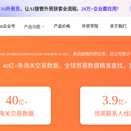
方
AI外贸员
，让AI接管外贸获客全流程，
20万+企业都在用！
App企业号
产品价格
外贸学院
关于我们
产品功能
roductioninvestment researc
iculture productioninvestment research co.ltd.，来自越南的供应商，此公司累
区，40亿+条海关交易数据，全球贸易数据精准查找
40
3.9
亿+
亿+
海关交易数据
领英联系人线