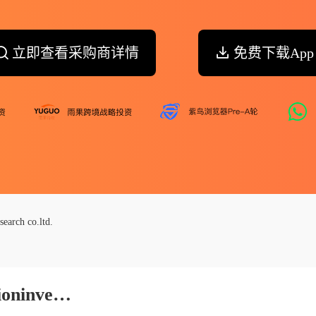
立即查看采购商详情
免费下载App
search co.ltd.
Fertamin Agriculture Productioninvestment Research Co.ltd.