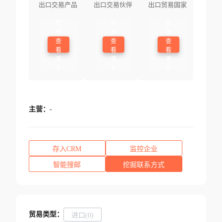
出口交易产品
出口交易伙伴
出口贸易国家
登
登
登
录
录
录
查
查
查
看
看
看
更
更
更
多
多
多
主营：
-
存入CRM
监控企业
智能搜邮
挖掘联系方式
贸易类型：
进口(0)