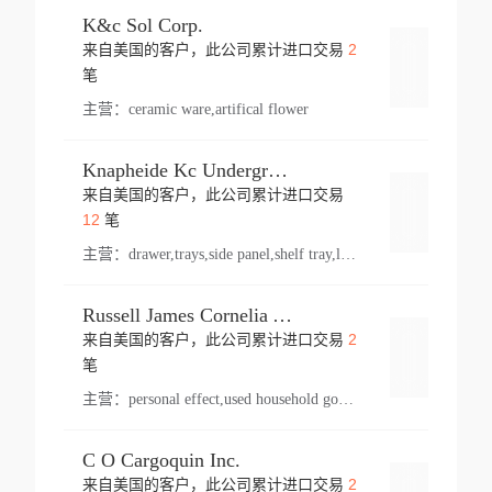
K&c Sol Corp.
2
来自美国的客户，此公司累计进口交易
登录
笔
主营：
ceramic ware,artifical flower
Knapheide Kc Underground
来自美国的客户，此公司累计进口交易
登录
12
笔
主营：
drawer,trays,side panel,shelf tray,lock drawer,panel,for vehicle,telescopic slide,drawer shelf,equipment,shelf,automotive part
Russell James Cornelia Arlington Va
2
来自美国的客户，此公司累计进口交易
登录
笔
主营：
personal effect,used household goods
C O Cargoquin Inc.
2
来自美国的客户，此公司累计进口交易