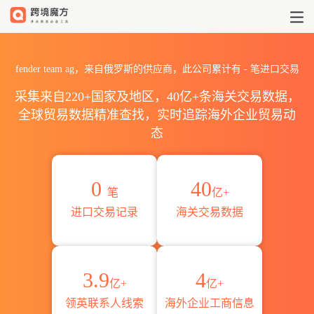
2026fender team ag海关进
fender team ag，来自俄罗斯的供应商，此公司累计有
-
笔进口交易
采集来自220+国家及地区，40亿+条海关交易数据，
全球贸易数据精准查找，实时追踪海外企业贸易动
态
0
40
笔
亿+
进口交易记录
海关交易数据
3.9
4
亿+
亿+
领英联系人线索
海外企业工商信息