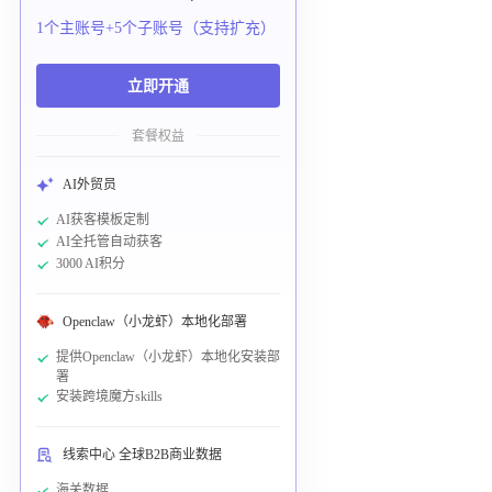
1个主账号+5个子账号（支持扩充）
立即开通
套餐权益
AI外贸员
AI获客模板定制
AI全托管自动获客
3000 AI积分
Openclaw（小龙虾）本地化部署
提供Openclaw（小龙虾）本地化安装部
署
安装跨境魔方skills
线索中心 全球B2B商业数据
海关数据