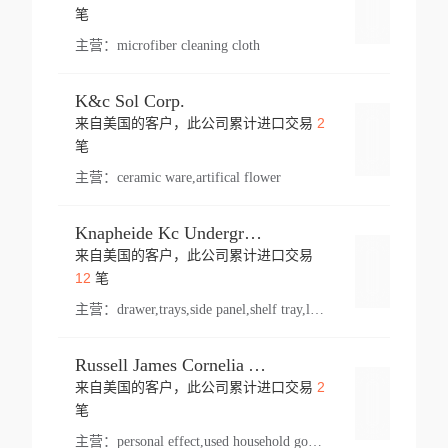
登录
笔
主营：
microfiber cleaning cloth
K&c Sol Corp.
2
来自美国的客户，此公司累计进口交易
登录
笔
主营：
ceramic ware,artifical flower
Knapheide Kc Underground
来自美国的客户，此公司累计进口交易
登录
12
笔
主营：
drawer,trays,side panel,shelf tray,lock drawer,panel,for vehicle,telescopic slide,drawer shelf,equipment,shelf,automotive part
Russell James Cornelia Arlington Va
2
来自美国的客户，此公司累计进口交易
登录
笔
主营：
personal effect,used household goods