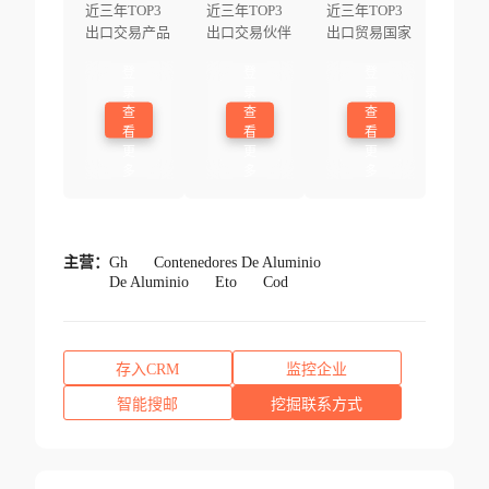
近三年TOP3
近三年TOP3
近三年TOP3
出口交易产品
出口交易伙伴
出口贸易国家
登
登
登
录
录
录
查
查
查
看
看
看
更
更
更
多
多
多
主营：
Gh
Contenedores De Aluminio
De Aluminio
Eto
Cod
存入CRM
监控企业
智能搜邮
挖掘联系方式