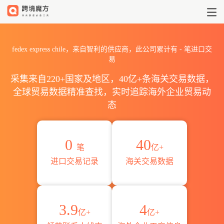
2026fedex express chil
fedex express chile，来自智利的供应商，此公司累计有
-
笔进口交
易
采集来自220+国家及地区，40亿+条海关交易数据，
全球贸易数据精准查找，实时追踪海外企业贸易动
态
0
40
笔
亿+
进口交易记录
海关交易数据
3.9
4
亿+
亿+