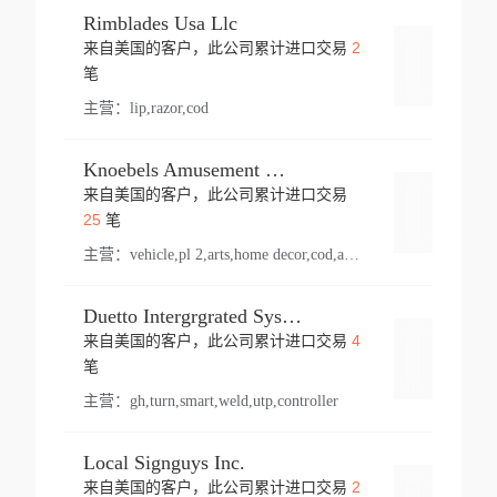
Rimblades Usa Llc
2
来自美国的客户，此公司累计进口交易
登录
笔
主营：
lip,razor,cod
Knoebels Amusement Resort
来自美国的客户，此公司累计进口交易
登录
25
笔
主营：
vehicle,pl 2,arts,home decor,cod,amusement ride,sea
Duetto Intergrgrated Systems Inc.
4
来自美国的客户，此公司累计进口交易
登录
笔
主营：
gh,turn,smart,weld,utp,controller
Local Signguys Inc.
2
来自美国的客户，此公司累计进口交易