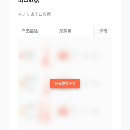
出口数据
共计
0
条出口数据
产品描述
采购商
起运国/地区
详情
登录查看更多