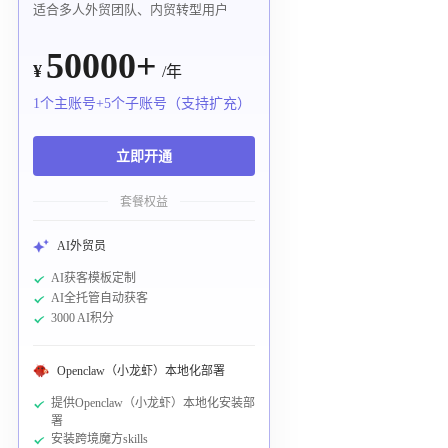
适合多人外贸团队、内贸转型用户
50000+
¥
/年
1个主账号+5个子账号（支持扩充）
立即开通
套餐权益
AI外贸员
AI获客模板定制
AI全托管自动获客
3000 AI积分
Openclaw（小龙虾）本地化部署
提供Openclaw（小龙虾）本地化安装部
署
安装跨境魔方skills