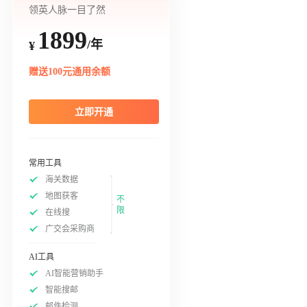
领英人脉一目了然
1899
/年
¥
赠送100元通用余额
立即开通
常用工具
海关数据
地图获客
不
限
在线搜
广交会采购商
AI工具
AI智能营销助手
智能搜邮
邮件检测