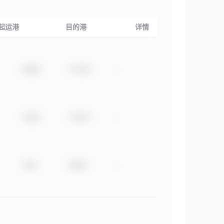
起运港
目的港
详情