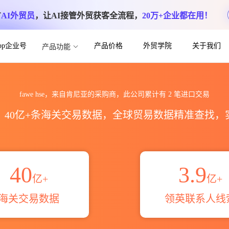
方
AI外贸员
，让AI接管外贸获客全流程，
20万+企业都在用！
App企业号
产品价格
外贸学院
关于我们
产品功能
计_贸易概览_贸易区域伙伴_HS编码港口
fawe hse，来自肯尼亚的采购商，此公司累计有
2
笔进口交易
区，40亿+条海关交易数据，全球贸易数据精准查找
40
3.9
亿+
亿+
海关交易数据
领英联系人线