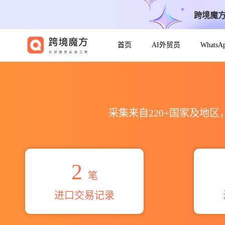
跨境魔
首页
AI外贸员
Whats
2026fawe hse海关进出口数据统
采集来自220+国家及地
2
笔
进口交易记录