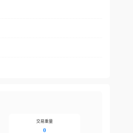
交易重量
0