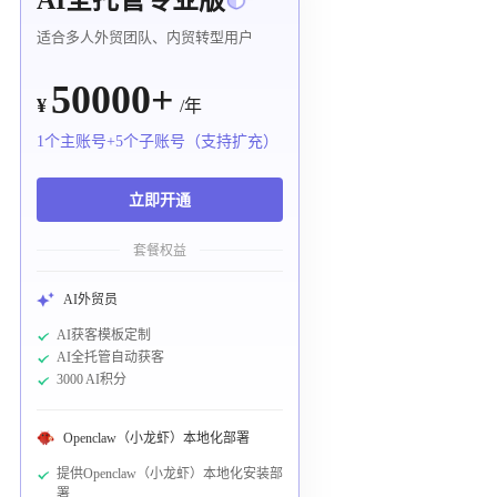
适合多人外贸团队、内贸转型用户
50000+
¥
/年
1个主账号+5个子账号（支持扩充）
立即开通
套餐权益
AI外贸员
AI获客模板定制
AI全托管自动获客
3000 AI积分
Openclaw（小龙虾）本地化部署
提供Openclaw（小龙虾）本地化安装部
署