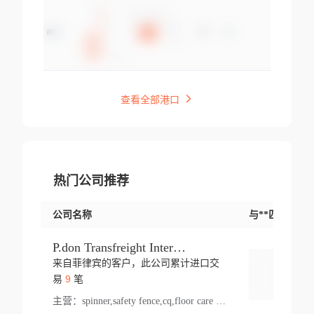
查看全部港口
热门公司推荐
公司名称
与**匹配交易
P.don Transfreight International
来自菲律宾的客户，此公司累计进口交
登录
9
易
笔
主营：
spinner,safety fence,cq,floor care machine,cargo,welded steel,web,essential,ratchet tie down,contact email,creatine monohydrate,x 50,bag,paper cups lid,erti,500 c,plush toy,steel wire,webbing,otr tyre,s8,food packaging,edmonton,quad,pc,floor cleaner,carton paper cup,wood pack,auto par,bar chair,oven,fitness products,leisure chair,canada,bicycle,rovin,pickup truck,rat,cover,carton,plastic lid,battery,ride on car,oil gas well,hat,pet cage,n tr,ionic,shoes tel,acrylic bathtub,microvit,fans,lumen,wheels,gin,tdr,tpo,llysine,hot,bur,bonnell spring,g class,dumbbell,condenser,s5,cleaner vacuum,d fence,board,wood,promi,swir,ail,orchard,mattres,cash,microfiber bathrobe,vacuum cleaner floor,access door,pad,wood packing,carton toy,gas well,cotton,freight prepaid,sga,heat exchange,mat,psn,al em,glc,lifting table,cod,plastic shell,wire po,foam,ladies knitted dress,rim,a1,roller,spare part,t 80,waterproof terminal,barbell set,vehicle,bicycle tire,go game,led light,computer chair,block mesh,stainless steel,ape,steel wire rope,carton paper box,ladies knitted pullover,threonine feed grade,electrical appliance,eyebolt,casing,rubber duck,ball,8 port,pet bottle,box steel,scaffolding parts,packing material,na e,polyester knit,blouse,d jack,vacuum flask,lip,aite,fruit plate,steel frame,sealing,mesh,s14,textile,office chair,pendant light,jet,bar stool,furniture,aluminium,wallet,carton pot,tool box,brand new tire,brightway,tria,strea,prop,fishing products,car bumper,butter,fog lamp cover,yofc,tableware,plastic,plastic bottle spray,fireplace,natural stone products,t sp,pullover,aluminium pan,massage product,spotlight,finned tube bundle,table,wood stick,high pressure cleaner,auto part,welded wire mesh,chinese medicine,mater,tsc,sea,cable,glove,supplies,kelvin,sacom,hot dipped galvanized steel pipe,ring wire,pright,rush,ion,paper bag,ring,cup sleeve,oil,gmh,car step,cabinet,leisure table,ladies knit top,sol,electric bicycle,pera,feed grade,air purifier,stanc,storage box,no wooden,pdo,iu,aluminium sheet,k2,p1,s 50,dj,vacuum cleaner,nylon bag,insulat,power,cleaner,hpa,molded,control arm,import,octg,s 99,tablecloth,screw,flail mower,dining chair,l ap,butyl inner tube,ppo,20 sp,wire lock accessories,mattress fabric,kitchen,s7,frame,steel,carton plastic,ipm,electrical cabinet,wear strip,racks,brand tire,tin,packaging material,ys,anji,ceramics product,metal furniture,sebacic acid,umber,flap,ladies knitted,bun pan,chemical substance,lusin,country of origin,edt,unica,stainless steel wire,weld,dire,ai r,poncho,toy car,chemical,t code,s corporation,oem,chinese herb,fly,hydrochloride,ppe,grille,lifting,socks,lighting,ale,unit,hood,stud,aircool,s glass fiber,brass valve valve,tssu,cotton bag,aka,gh,slusher,sporting good,bar stools,n steel,nonwoven bag,essar,ladies knitted skirt,light mouse,drilling,spin bike,sling,insulation tubing,string wound filter cartridge,door frame,u post,optical fibre cable,glass,md,kumho,synthetic grass,shoes,cific,mobil,carton box,fence panel,new tire,chi