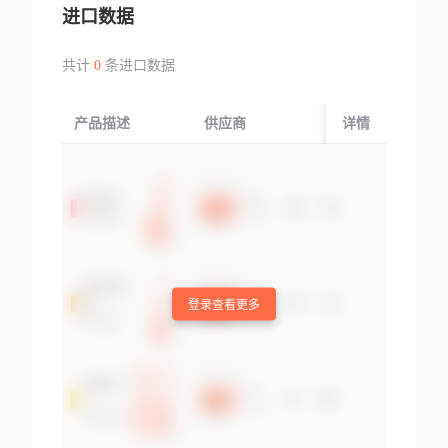
进口数据
共计
0
条进口数据
产品描述
供应商
起运国/地区
详情
登录查看更多