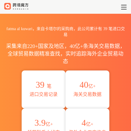
2026fatma al kuwari海关
fatma al kuwari，来自卡塔尔的采购商，此公司累计有
39
笔进口交
易
采集来自220+国家及地区，40亿+条海关交易数据，
全球贸易数据精准查找，实时追踪海外企业贸易动
态
39
40
笔
亿+
进口交易记录
海关交易数据
3.9
4
亿+
亿+