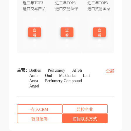
近三年TOP3
近三年TOP3
近三年TOP3
进口交易产品
进口交易伙伴
进口贸易国家
登
登
登
录
录
录
查
查
查
看
看
看
更
更
更
多
多
多
主营：
Bottles
Perfumery
Al Sh
全部
Amir
Oud
Mukhallat
Lmi
Anna
Perfumery Compound
Angel
存入CRM
监控企业
智能搜邮
挖掘联系方式