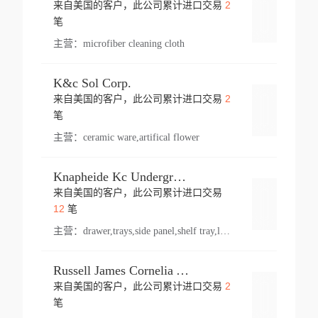
2
来自美国的客户，此公司累计进口交易
登录
笔
主营：
microfiber cleaning cloth
K&c Sol Corp.
2
来自美国的客户，此公司累计进口交易
登录
笔
主营：
ceramic ware,artifical flower
Knapheide Kc Underground
来自美国的客户，此公司累计进口交易
登录
12
笔
主营：
drawer,trays,side panel,shelf tray,lock drawer,panel,for vehicle,telescopic slide,drawer shelf,equipment,shelf,automotive part
Russell James Cornelia Arlington Va
2
来自美国的客户，此公司累计进口交易
登录
笔