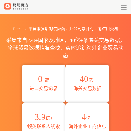
2026farecia海关进出口数据统计
farecia，来自俄罗斯的供应商，此公司累计有
-
笔进口交易
采集来自220+国家及地区，40亿+条海关交易数据，
全球贸易数据精准查找，实时追踪海外企业贸易动
态
0
40
笔
亿+
进口交易记录
海关交易数据
3.9
4
亿+
亿+
领英联系人线索
海外企业工商信息