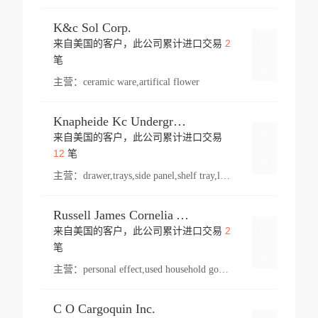
K&c Sol Corp.
2
来自美国的客户，此公司累计进口交易
登录
笔
主营：
ceramic ware,artifical flower
Knapheide Kc Underground
来自美国的客户，此公司累计进口交易
登录
12
笔
主营：
drawer,trays,side panel,shelf tray,lock drawer,panel,for vehicle,telescopic slide,drawer shelf,equipment,shelf,automotive part
Russell James Cornelia Arlington Va
2
来自美国的客户，此公司累计进口交易
登录
笔
主营：
personal effect,used household goods
C O Cargoquin Inc.