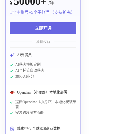
50000+
¥
/年
1个主账号+5个子账号（支持扩充）
立即开通
套餐权益
AI外贸员
AI获客模板定制
AI全托管自动获客
3000 AI积分
Openclaw（小龙虾）本地化部署
提供Openclaw（小龙虾）本地化安装部
署
安装跨境魔方skills
线索中心 全球B2B商业数据