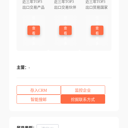
近三年TOP3
近三年TOP3
近三年TOP3
出口交易产品
出口交易伙伴
出口贸易国家
登
登
登
录
录
录
查
查
查
看
看
看
更
更
更
多
多
多
主营：
-
存入CRM
监控企业
智能搜邮
挖掘联系方式