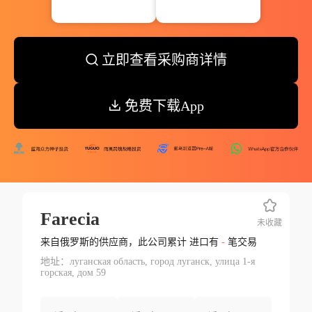
立即查看采购商详情
免费下载App
Farecia
未收藏
来自俄罗斯的供应商，此公司累计 进口有
-
笔交易
地址：луганская область, город луганск, улица 1-я
горская, дом 59