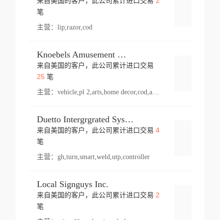
2
来自美国的客户，此公司累计进口交易
登录
笔
主营：
lip,razor,cod
Knoebels Amusement Resort
来自美国的客户，此公司累计进口交易
登录
25
笔
主营：
vehicle,pl 2,arts,home decor,cod,amusement ride,sea
Duetto Intergrgrated Systems Inc.
4
来自美国的客户，此公司累计进口交易
登录
笔
主营：
gh,turn,smart,weld,utp,controller
Local Signguys Inc.
2
来自美国的客户，此公司累计进口交易
登录
笔