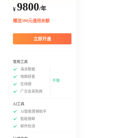
9800
/年
¥
赠送500元通用余额
立即开通
常用工具
海关数据
地图获客
不限
在线搜
广交会采购商
AI工具
AI智能营销助手
智能搜邮
邮件检测