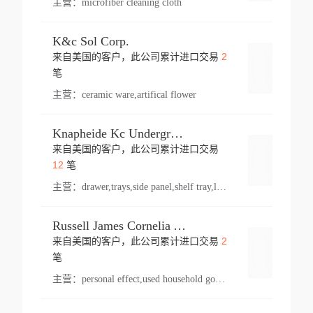
主营：
microfiber cleaning cloth
K&c Sol Corp.
2
来自美国的客户，此公司累计进口交易
登录
笔
主营：
ceramic ware,artifical flower
Knapheide Kc Underground
来自美国的客户，此公司累计进口交易
登录
12
笔
主营：
drawer,trays,side panel,shelf tray,lock drawer,panel,for vehicle,telescopic slide,drawer shelf,equipment,shelf,automotive part
Russell James Cornelia Arlington Va
2
来自美国的客户，此公司累计进口交易
登录
笔
主营：
personal effect,used household goods