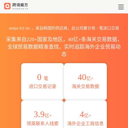
2026eunpa lcd inc.海关进
eunpa lcd inc.，来自韩国的供应商，此公司累计有
-
笔进口交易
采集来自220+国家及地区，40亿+条海关交易数据，
全球贸易数据精准查找，实时追踪海外企业贸易动
态
0
40
笔
亿+
进口交易记录
海关交易数据
3.9
4
亿+
亿+
领英联系人线索
海外企业工商信息