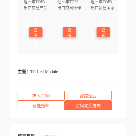
近三年TOP3
近三年TOP3
近三年TOP3
出口交易产品
出口交易伙伴
出口贸易国家
登
登
登
录
录
录
查
查
查
看
看
看
更
更
更
多
多
多
主营：
Tft Lcd Module
存入CRM
监控企业
智能搜邮
挖掘联系方式