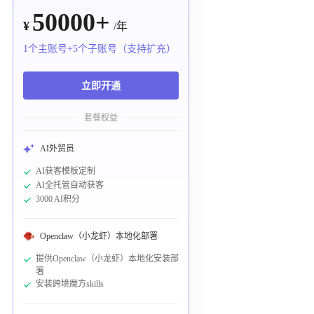
50000+
¥
/年
1个主账号+5个子账号（支持扩充）
立即开通
套餐权益
AI外贸员
AI获客模板定制
AI全托管自动获客
3000 AI积分
Openclaw（小龙虾）本地化部署
提供Openclaw（小龙虾）本地化安装部
署
安装跨境魔方skills