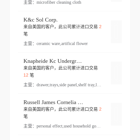
主营：
microfiber cleaning cloth
K&c Sol Corp.
2
来自美国的客户，此公司累计进口交易
登录
笔
主营：
ceramic ware,artifical flower
Knapheide Kc Underground
来自美国的客户，此公司累计进口交易
登录
12
笔
主营：
drawer,trays,side panel,shelf tray,lock drawer,panel,for vehicle,telescopic slide,drawer shelf,equipment,shelf,automotive part
Russell James Cornelia Arlington Va
2
来自美国的客户，此公司累计进口交易
登录
笔
主营：
personal effect,used household goods