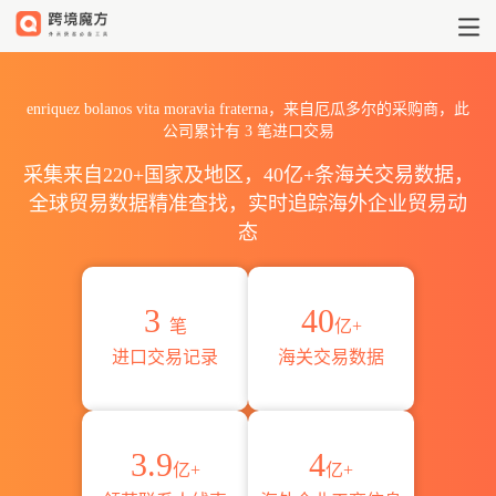
2026enriquez bolanos vit
enriquez bolanos vita moravia fraterna，来自厄瓜多尔的采购商，此
公司累计有
3
笔进口交易
采集来自220+国家及地区，40亿+条海关交易数据，
全球贸易数据精准查找，实时追踪海外企业贸易动
态
3
40
笔
亿+
进口交易记录
海关交易数据
3.9
4
亿+
亿+