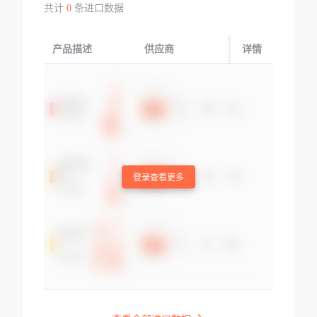
共计
0
条进口数据
产品描述
供应商
起运国/地区
详情
登录查看更多