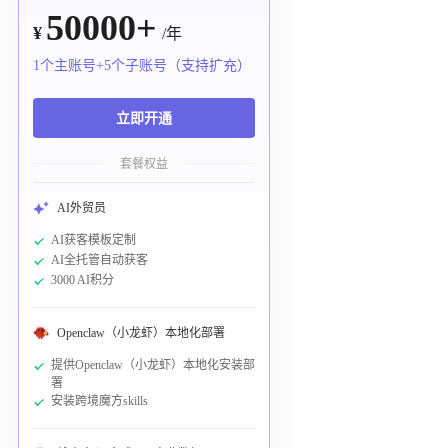
50000+
¥
/年
1个主账号+5个子账号（支持扩充）
立即开通
套餐权益
AI外贸员
AI获客模板定制
AI全托管自动获客
3000 AI积分
Openclaw（小龙虾）本地化部署
提供Openclaw（小龙虾）本地化安装部
署
安装跨境魔方skills