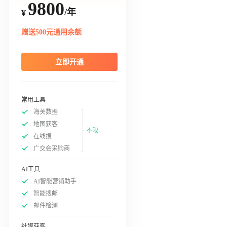
9800
/年
¥
赠送500元通用余额
立即开通
常用工具
海关数据
地图获客
不限
在线搜
广交会采购商
AI工具
AI智能营销助手
智能搜邮
邮件检测
社媒获客