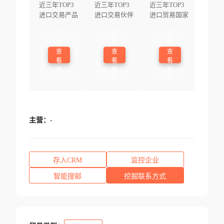
近三年TOP3
近三年TOP3
近三年TOP3
进口交易产品
进口交易伙伴
进口贸易国家
登
登
登
录
录
录
查
查
查
看
看
看
更
更
更
多
多
多
主营：
-
存入CRM
监控企业
智能搜邮
挖掘联系方式