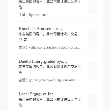
2
来自美国的客户，此公司累计进口交易
登录
笔
主营：
lip,razor,cod
Knoebels Amusement Resort
来自美国的客户，此公司累计进口交易
登录
25
笔
主营：
vehicle,pl 2,arts,home decor,cod,amusement ride,sea
Duetto Intergrgrated Systems Inc.
4
来自美国的客户，此公司累计进口交易
登录
笔
主营：
gh,turn,smart,weld,utp,controller
Local Signguys Inc.
2
来自美国的客户，此公司累计进口交易
登录
笔