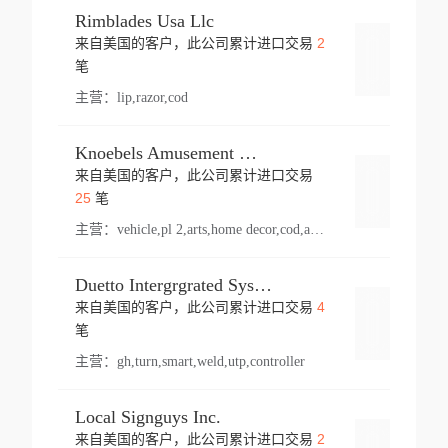
Rimblades Usa Llc
2
来自美国的客户，此公司累计进口交易
登录
笔
主营：
lip,razor,cod
Knoebels Amusement Resort
来自美国的客户，此公司累计进口交易
登录
25
笔
主营：
vehicle,pl 2,arts,home decor,cod,amusement ride,sea
Duetto Intergrgrated Systems Inc.
4
来自美国的客户，此公司累计进口交易
登录
笔
主营：
gh,turn,smart,weld,utp,controller
Local Signguys Inc.
2
来自美国的客户，此公司累计进口交易