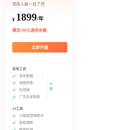
领英人脉一目了然
1899
/年
¥
赠送100元通用余额
立即开通
常用工具
海关数据
地图获客
不
限
在线搜
广交会采购商
AI工具
AI智能营销助手
智能搜邮
邮件检测