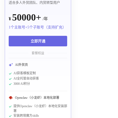
适合多人外贸团队、内贸转型用户
50000+
¥
/年
1个主账号+5个子账号（支持扩充）
立即开通
套餐权益
AI外贸员
AI获客模板定制
AI全托管自动获客
3000 AI积分
Openclaw（小龙虾）本地化部署
提供Openclaw（小龙虾）本地化安装部
署
安装跨境魔方skills