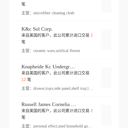
登录
笔
主营：
microfiber cleaning cloth
K&c Sol Corp.
2
来自美国的客户，此公司累计进口交易
登录
笔
主营：
ceramic ware,artifical flower
Knapheide Kc Underground
来自美国的客户，此公司累计进口交易
登录
12
笔
主营：
drawer,trays,side panel,shelf tray,lock drawer,panel,for vehicle,telescopic slide,drawer shelf,equipment,shelf,automotive part
Russell James Cornelia Arlington Va
2
来自美国的客户，此公司累计进口交易
登录
笔
主营：
personal effect,used household goods