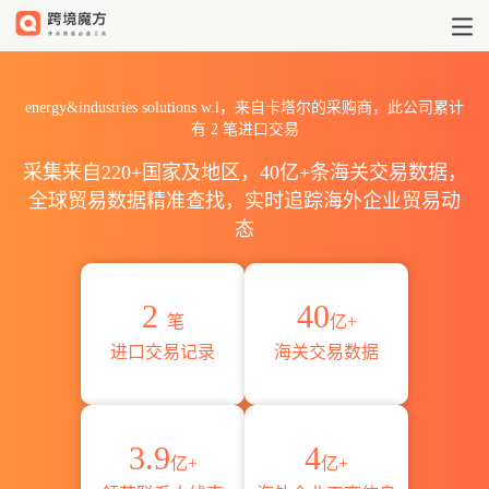
2026energy&industries s
energy&industries solutions w.l，来自卡塔尔的采购商，此公司累计
有
2
笔进口交易
采集来自220+国家及地区，40亿+条海关交易数据，
全球贸易数据精准查找，实时追踪海外企业贸易动
态
2
40
笔
亿+
进口交易记录
海关交易数据
3.9
4
亿+
亿+