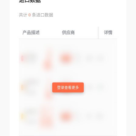
进口数据
共计
0
条进口数据
产品描述
供应商
起运国/地区
详情
登录查看更多