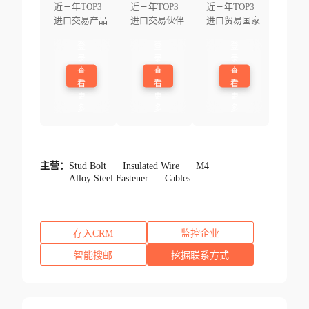
近三年TOP3
近三年TOP3
近三年TOP3
进口交易产品
进口交易伙伴
进口贸易国家
登
登
登
录
录
录
查
查
查
看
看
看
更
更
更
多
多
多
主营：
Stud Bolt
Insulated Wire
M4
Alloy Steel Fastener
Cables
存入CRM
监控企业
智能搜邮
挖掘联系方式