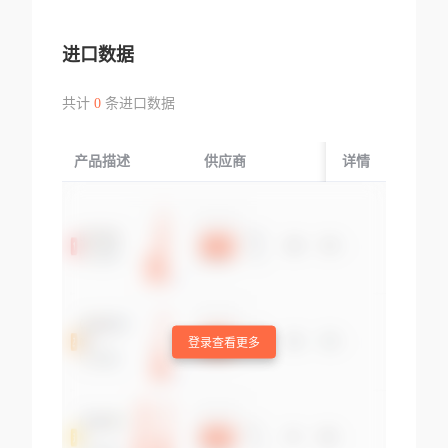
进口数据
共计
0
条进口数据
产品描述
供应商
起运国/地区
详情
登录查看更多