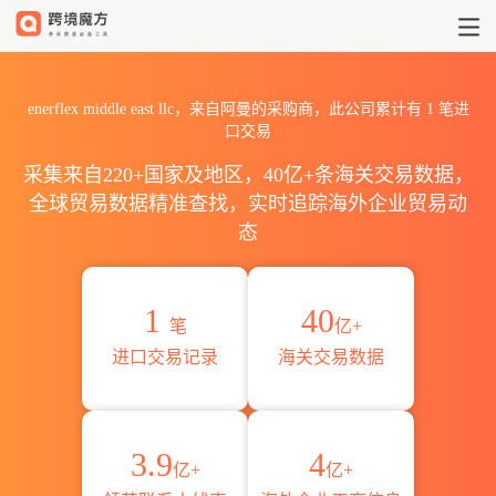
2026enerflex middle eas
enerflex middle east llc，来自阿曼的采购商，此公司累计有
1
笔进
口交易
采集来自220+国家及地区，40亿+条海关交易数据，
全球贸易数据精准查找，实时追踪海外企业贸易动
态
1
40
笔
亿+
进口交易记录
海关交易数据
3.9
4
亿+
亿+