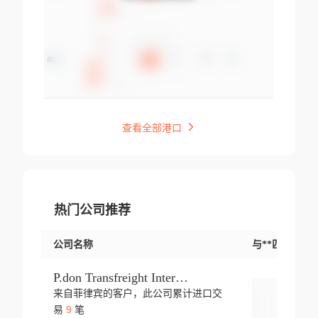
查看全部港口
热门公司推荐
公司名称
与**匹配交易
P.don Transfreight International
来自菲律宾的客户，此公司累计进口交
登录
9
易
笔