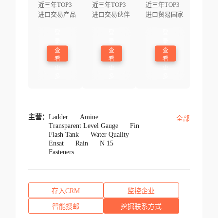
近三年TOP3
近三年TOP3
近三年TOP3
进口交易产品
进口交易伙伴
进口贸易国家
登
登
登
录
录
录
查
查
查
看
看
看
更
更
更
多
多
多
主营：
Ladder
Amine
全部
Transparent Level Gauge
Fin
Flash Tank
Water Quality
Ensat
Rain
N 15
Fasteners
存入CRM
监控企业
智能搜邮
挖掘联系方式