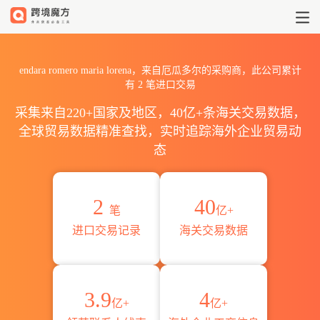
2026endara romero mari
endara romero maria lorena，来自厄瓜多尔的采购商，此公司累计
有
2
笔进口交易
采集来自220+国家及地区，40亿+条海关交易数据，
全球贸易数据精准查找，实时追踪海外企业贸易动
态
2
40
笔
亿+
进口交易记录
海关交易数据
3.9
4
亿+
亿+