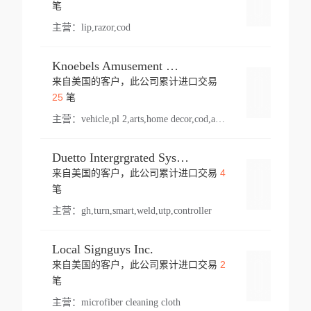
登录
笔
主营：
lip,razor,cod
Knoebels Amusement Resort
来自美国的客户，此公司累计进口交易
登录
25
笔
主营：
vehicle,pl 2,arts,home decor,cod,amusement ride,sea
Duetto Intergrgrated Systems Inc.
4
来自美国的客户，此公司累计进口交易
登录
笔
主营：
gh,turn,smart,weld,utp,controller
Local Signguys Inc.
2
来自美国的客户，此公司累计进口交易
登录
笔
主营：
microfiber cleaning cloth