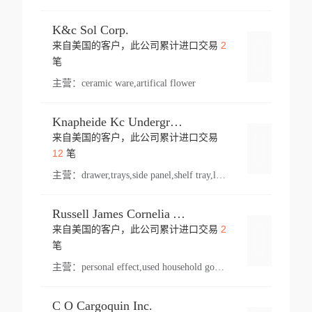
K&c Sol Corp.
2
来自美国的客户，此公司累计进口交易
登录
笔
主营：
ceramic ware,artifical flower
Knapheide Kc Underground
来自美国的客户，此公司累计进口交易
登录
12
笔
主营：
drawer,trays,side panel,shelf tray,lock drawer,panel,for vehicle,telescopic slide,drawer shelf,equipment,shelf,automotive part
Russell James Cornelia Arlington Va
2
来自美国的客户，此公司累计进口交易
登录
笔
主营：
personal effect,used household goods
C O Cargoquin Inc.