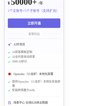
50000+
¥
/年
1个主账号+5个子账号（支持扩充）
立即开通
套餐权益
AI外贸员
AI获客模板定制
AI全托管自动获客
3000 AI积分
Openclaw（小龙虾）本地化部署
提供Openclaw（小龙虾）本地化安装部
署
安装跨境魔方skills
线索中心 全球B2B商业数据