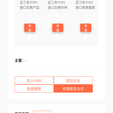
近三年TOP3
近三年TOP3
近三年TOP3
进口交易产品
进口交易伙伴
进口贸易国家
登
登
登
录
录
录
查
查
查
看
看
看
更
更
更
多
多
多
主营：
-
存入CRM
监控企业
智能搜邮
挖掘联系方式