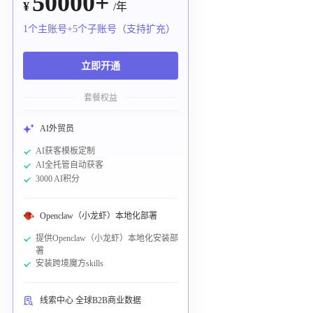
50000+
¥
/年
1个主账号+5个子账号（支持扩充）
立即开通
套餐权益
AI外贸员
AI获客模板定制
AI全托管自动获客
3000 AI积分
Openclaw（小龙虾）本地化部署
提供Openclaw（小龙虾）本地化安装部
署
安装跨境魔方skills
线索中心 全球B2B商业数据