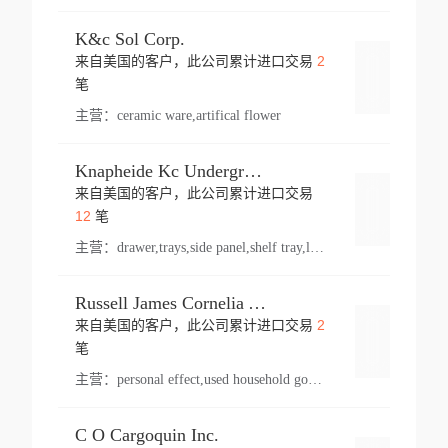
K&c Sol Corp.
2
来自美国的客户，此公司累计进口交易
登录
笔
主营：
ceramic ware,artifical flower
Knapheide Kc Underground
来自美国的客户，此公司累计进口交易
登录
12
笔
主营：
drawer,trays,side panel,shelf tray,lock drawer,panel,for vehicle,telescopic slide,drawer shelf,equipment,shelf,automotive part
Russell James Cornelia Arlington Va
2
来自美国的客户，此公司累计进口交易
登录
笔
主营：
personal effect,used household goods
C O Cargoquin Inc.