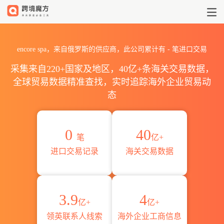
2026encore spa海关进出口数
encore spa，来自俄罗斯的供应商，此公司累计有
-
笔进口交易
采集来自220+国家及地区，40亿+条海关交易数据，
全球贸易数据精准查找，实时追踪海外企业贸易动
态
0
40
笔
亿+
进口交易记录
海关交易数据
3.9
4
亿+
亿+
领英联系人线索
海外企业工商信息