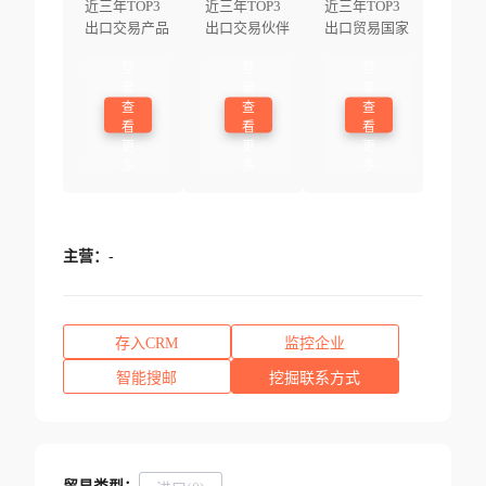
近三年TOP3
近三年TOP3
近三年TOP3
出口交易产品
出口交易伙伴
出口贸易国家
登
登
登
录
录
录
查
查
查
看
看
看
更
更
更
多
多
多
主营：
-
存入CRM
监控企业
智能搜邮
挖掘联系方式