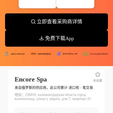
立即查看采购商详情
免费下载App
Encore Spa
未收藏
来自俄罗斯的供应商，此公司累计 进口有
-
笔交易
地址：236010, калининградская область город
калининград, улица у. марата, дом 7, квартира 35