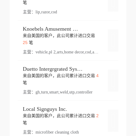
登录
笔
主营：
lip,razor,cod
Knoebels Amusement Resort
来自美国的客户，此公司累计进口交易
登录
25
笔
主营：
vehicle,pl 2,arts,home decor,cod,amusement ride,sea
Duetto Intergrgrated Systems Inc.
4
来自美国的客户，此公司累计进口交易
登录
笔
主营：
gh,turn,smart,weld,utp,controller
Local Signguys Inc.
2
来自美国的客户，此公司累计进口交易
登录
笔
主营：
microfiber cleaning cloth