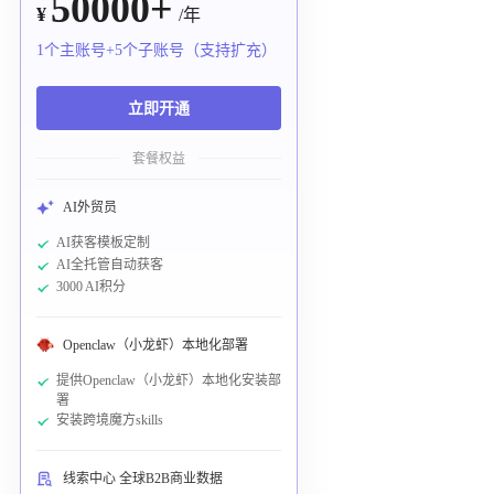
50000+
¥
/年
1个主账号+5个子账号（支持扩充）
立即开通
套餐权益
AI外贸员
AI获客模板定制
AI全托管自动获客
3000 AI积分
Openclaw（小龙虾）本地化部署
提供Openclaw（小龙虾）本地化安装部
署
安装跨境魔方skills
线索中心 全球B2B商业数据