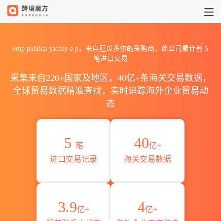
2026emp publica yachay
emp publica yachay e p，来自厄瓜多尔的采购商，此公司累计有
5
笔进口交易
采集来自220+国家及地区，40亿+条海关交易数据，
全球贸易数据精准查找，实时追踪海外企业贸易动
态
5
40
笔
亿+
进口交易记录
海关交易数据
3.9
4
亿+
亿+