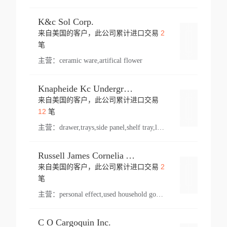
K&c Sol Corp.
2
来自美国的客户，此公司累计进口交易
登录
笔
主营：
ceramic ware,artifical flower
Knapheide Kc Underground
来自美国的客户，此公司累计进口交易
登录
12
笔
主营：
drawer,trays,side panel,shelf tray,lock drawer,panel,for vehicle,telescopic slide,drawer shelf,equipment,shelf,automotive part
Russell James Cornelia Arlington Va
2
来自美国的客户，此公司累计进口交易
登录
笔
主营：
personal effect,used household goods
C O Cargoquin Inc.