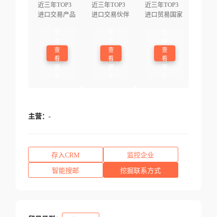
近三年TOP3
近三年TOP3
近三年TOP3
进口交易产品
进口交易伙伴
进口贸易国家
登
登
登
录
录
录
查
查
查
看
看
看
更
更
更
多
多
多
主营：
-
存入CRM
监控企业
智能搜邮
挖掘联系方式