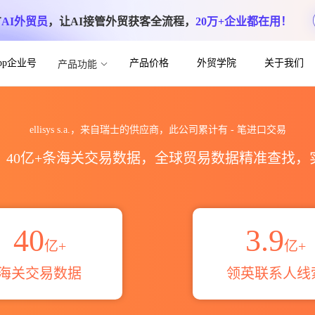
方
AI外贸员
，让AI接管外贸获客全流程，
20万+企业都在用！
App企业号
产品价格
外贸学院
关于我们
产品功能
数据统计_贸易概览_贸易区域伙伴_HS编码
ellisys s.a.，来自瑞士的供应商，此公司累计有
-
笔进口交易
区，40亿+条海关交易数据，全球贸易数据精准查找
40
3.9
亿+
亿+
海关交易数据
领英联系人线