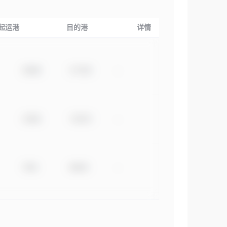
起运港
目的港
详情