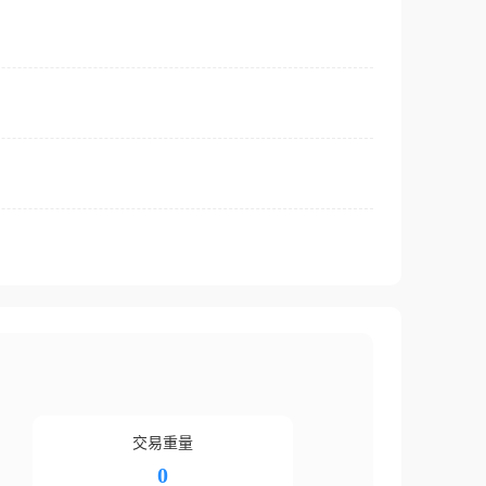
交易重量
0