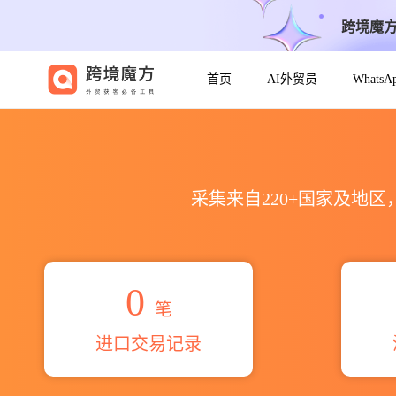
跨境魔
首页
AI外贸员
Whats
2026ellisys s.a.海关进出口
采集来自220+国家及地
0
笔
进口交易记录