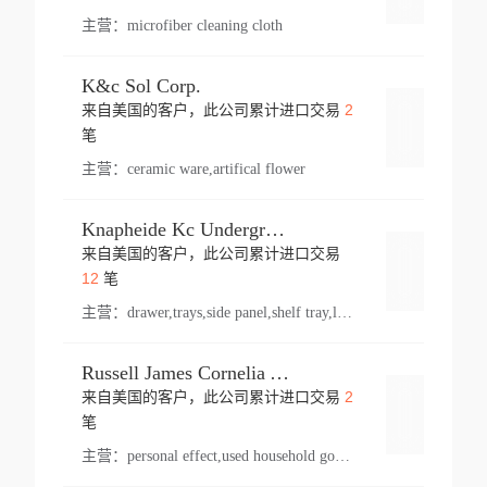
主营：
microfiber cleaning cloth
K&c Sol Corp.
2
来自美国的客户，此公司累计进口交易
登录
笔
主营：
ceramic ware,artifical flower
Knapheide Kc Underground
来自美国的客户，此公司累计进口交易
登录
12
笔
主营：
drawer,trays,side panel,shelf tray,lock drawer,panel,for vehicle,telescopic slide,drawer shelf,equipment,shelf,automotive part
Russell James Cornelia Arlington Va
2
来自美国的客户，此公司累计进口交易
登录
笔
主营：
personal effect,used household goods