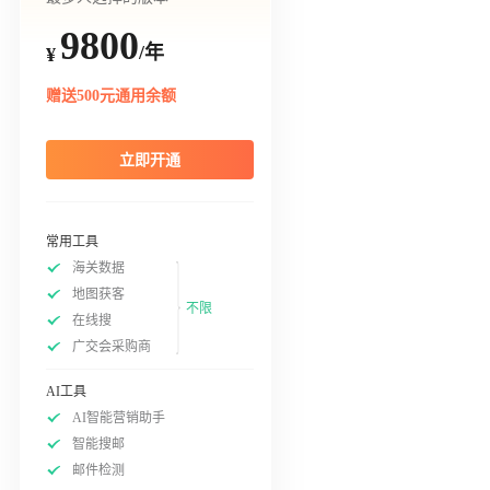
9800
/年
¥
赠送500元通用余额
立即开通
常用工具
海关数据
地图获客
不限
在线搜
广交会采购商
AI工具
AI智能营销助手
智能搜邮
邮件检测