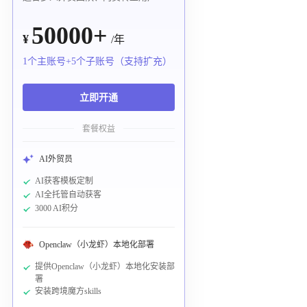
50000+
¥
/年
1个主账号+5个子账号（支持扩充）
立即开通
套餐权益
AI外贸员
AI获客模板定制
AI全托管自动获客
3000 AI积分
Openclaw（小龙虾）本地化部署
提供Openclaw（小龙虾）本地化安装部
署
安装跨境魔方skills