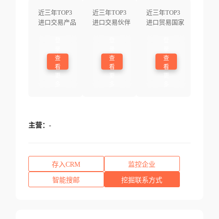
近三年TOP3
近三年TOP3
近三年TOP3
进口交易产品
进口交易伙伴
进口贸易国家
登
登
登
录
录
录
查
查
查
看
看
看
更
更
更
多
多
多
主营：
-
存入CRM
监控企业
智能搜邮
挖掘联系方式