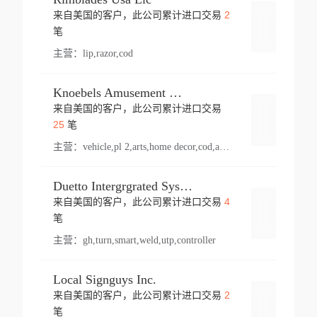
2
来自美国的客户，此公司累计进口交易
登录
笔
主营：
lip,razor,cod
Knoebels Amusement Resort
来自美国的客户，此公司累计进口交易
登录
25
笔
主营：
vehicle,pl 2,arts,home decor,cod,amusement ride,sea
Duetto Intergrgrated Systems Inc.
4
来自美国的客户，此公司累计进口交易
登录
笔
主营：
gh,turn,smart,weld,utp,controller
Local Signguys Inc.
2
来自美国的客户，此公司累计进口交易
登录
笔