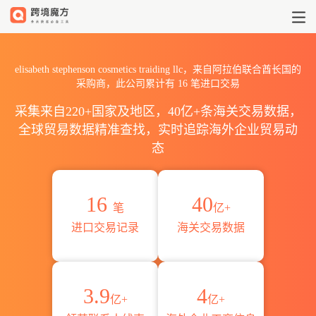
2026elisabeth stephenson 
elisabeth stephenson cosmetics traiding llc，来自阿拉伯联合酋长国的
采购商，此公司累计有
16
笔进口交易
采集来自220+国家及地区，40亿+条海关交易数据，
全球贸易数据精准查找，实时追踪海外企业贸易动
态
16
40
笔
亿+
进口交易记录
海关交易数据
3.9
4
亿+
亿+