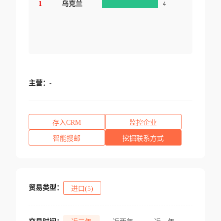
1
乌克兰
4
主营：
-
存入CRM
监控企业
智能搜邮
挖掘联系方式
贸易类型：
进口(5)