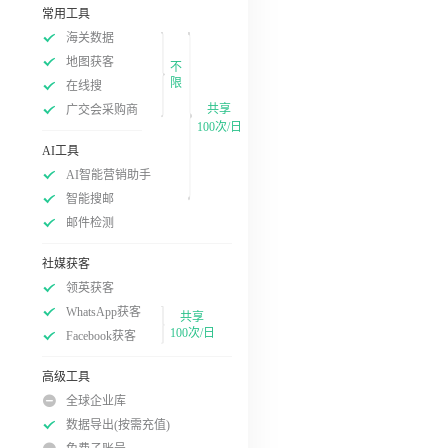
常用工具
海关数据
地图获客
不
限
在线搜
共享
广交会采购商
100次/日
AI工具
AI智能营销助手
智能搜邮
邮件检测
社媒获客
领英获客
WhatsApp获客
共享
100次/日
Facebook获客
高级工具
全球企业库
数据导出(按需充值)