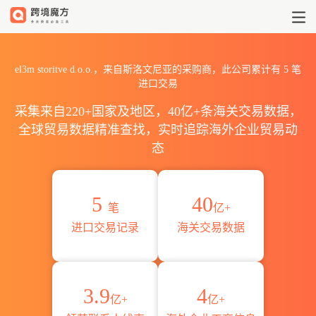
2026el3m storitve d.o.
el3m storitve d.o.o.，来自斯洛文尼亚的采购商，此公司累计有
5
笔
进口交易
采集来自220+国家及地区，40亿+条海关交易数据，
全球贸易数据精准查找，实时追踪海外企业贸易动
态
5
40
笔
亿+
进口交易记录
海关交易数据
3.9
4
亿+
亿+