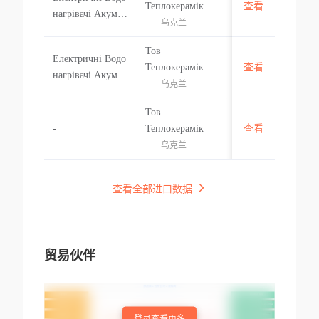
乌克兰
Теплокерамік
查看
нагрівачі Акумул
乌克兰
ювальні Або Безі
нерційні Та Елек
Тов
Електричні Водо
тричні Нагрівачі
乌克兰
Теплокерамік
查看
нагрівачі Акумул
Занурені; Прилад
乌克兰
ювальні Або Безі
и Електричні Дл
нерційні Та Елек
я Обігрівання Пр
Тов
тричні Нагрівачі
乌克兰
иміщень, Ґрунту;
-
Теплокерамік
查看
Занурені; Прилад
Електронагріваль
乌克兰
и Електричні Дл
ні Апарати Перу
я Обігрівання Пр
карські (наприкл
查看全部进口数据
иміщень, Ґрунту;
ад, Сушарки Для
Електронагріваль
Волосся, Бігуді,
ні Апарати Перу
Щипці Для Гаря
карські (наприкл
чої Завивки) Або
贸易伙伴
ад, Сушарки Для
Сушарки Для Ру
Волосся, Бігуді,
к; Праски Електр
Щипці Для Гаря
ичні; Інші Побут
чої Завивки) Або
ові Електронагрі
登录查看更多