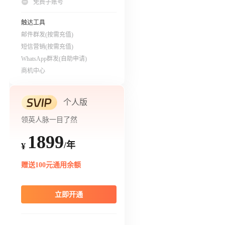
免费子账号
触达工具
邮件群发(按需充值)
短信营销(按需充值)
WhatsApp群发(自助申请)
商机中心
个人版
领英人脉一目了然
1899
/年
¥
赠送100元通用余额
立即开通