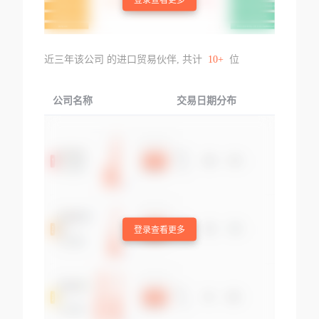
Сушарки Для Ру
вальні Прилади;
к; Праски Електр
Елементи Опору
ичні; Інші Побут
Нагрівальні, Крі
ові Електронагрі
м Включених До
近三年该公司 的进口贸易伙伴, 共计
10+
位
вальні Прилади;
Товарної Позиції
Елементи Опору
8545: - Частини
Нагрівальні, Крі
公司名称
交易日期分布
交易
м Включених До
Товарної Позиції
8545: - Прилади
Електричні Для
Обігрівання При
міщень, Ґрунту:-
- Інші: - - - Нагрі
登录查看更多
вачі Конвекційні