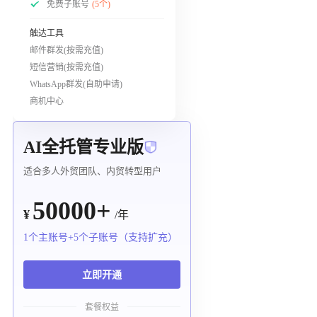
免费子账号
(5个)
触达工具
邮件群发(按需充值)
短信营销(按需充值)
WhatsApp群发(自助申请)
商机中心
AI全托管专业版
适合多人外贸团队、内贸转型用户
50000+
¥
/年
1个主账号+5个子账号（支持扩充）
立即开通
套餐权益