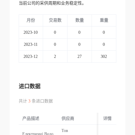
当前公司的采供周期和业务稳定性。
月份
交易数
数量
重量
2023-10
0
0
0
2023-11
0
0
0
2023-12
2
27
302
进口数据
共计
3
条进口数据
产品描述
供应商
起运国/地区
详情
Тов
Електричні Водо