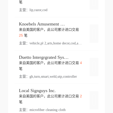
登录
笔
主营：
lip,razor,cod
Knoebels Amusement Resort
来自美国的客户，此公司累计进口交易
登录
25
笔
主营：
vehicle,pl 2,arts,home decor,cod,amusement ride,sea
Duetto Intergrgrated Systems Inc.
4
来自美国的客户，此公司累计进口交易
登录
笔
主营：
gh,turn,smart,weld,utp,controller
Local Signguys Inc.
2
来自美国的客户，此公司累计进口交易
登录
笔
主营：
microfiber cleaning cloth