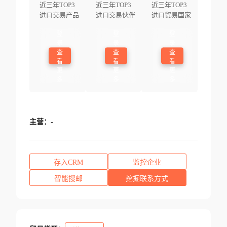
近三年TOP3
近三年TOP3
近三年TOP3
进口交易产品
进口交易伙伴
进口贸易国家
登
登
登
录
录
录
查
查
查
看
看
看
更
更
更
多
多
多
主营：
-
存入CRM
监控企业
智能搜邮
挖掘联系方式