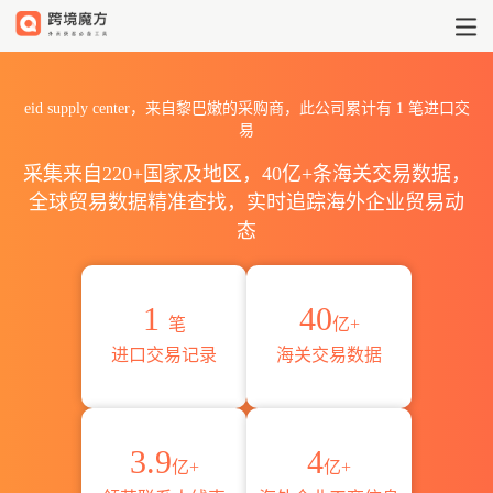
2026eid supply center
eid supply center，来自黎巴嫩的采购商，此公司累计有
1
笔进口交
易
采集来自220+国家及地区，40亿+条海关交易数据，
全球贸易数据精准查找，实时追踪海外企业贸易动
态
1
40
笔
亿+
进口交易记录
海关交易数据
3.9
4
亿+
亿+