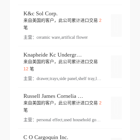
K&c Sol Corp.
2
来自美国的客户，此公司累计进口交易
登录
笔
主营：
ceramic ware,artifical flower
Knapheide Kc Underground
来自美国的客户，此公司累计进口交易
登录
12
笔
主营：
drawer,trays,side panel,shelf tray,lock drawer,panel,for vehicle,telescopic slide,drawer shelf,equipment,shelf,automotive part
Russell James Cornelia Arlington Va
2
来自美国的客户，此公司累计进口交易
登录
笔
主营：
personal effect,used household goods
C O Cargoquin Inc.