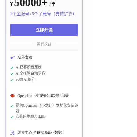
50000+
¥
/年
1个主账号+5个子账号（支持扩充）
立即开通
套餐权益
AI外贸员
AI获客模板定制
AI全托管自动获客
3000 AI积分
Openclaw（小龙虾）本地化部署
提供Openclaw（小龙虾）本地化安装部
署
安装跨境魔方skills
线索中心 全球B2B商业数据