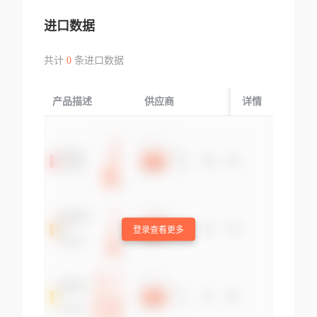
进口数据
共计
0
条进口数据
产品描述
供应商
起运国/地区
详情
登录查看更多