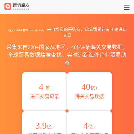
2026egyptian germany 
egyptian germany co，来自埃及的采购商，此公司累计有
4
笔进口
交易
采集来自220+国家及地区，40亿+条海关交易数据，
全球贸易数据精准查找，实时追踪海外企业贸易动
态
4
40
笔
亿+
进口交易记录
海关交易数据
3.9
4
亿+
亿+