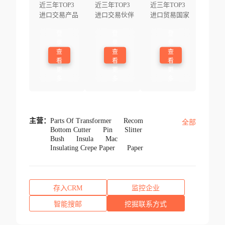
近三年TOP3
近三年TOP3
近三年TOP3
进口交易产品
进口交易伙伴
进口贸易国家
登
登
登
录
录
录
查
查
查
看
看
看
更
更
更
多
多
多
主营：
Parts Of Transformer
Recom
全部
Bottom Cutter
Pin
Slitter
Bush
Insula
Mac
Insulating Crepe Paper
Paper
存入CRM
监控企业
智能搜邮
挖掘联系方式