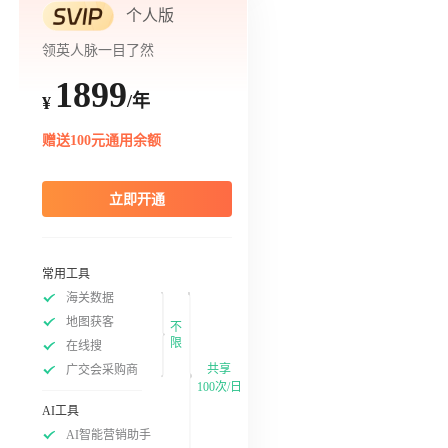
个人版
领英人脉一目了然
1899
/年
¥
赠送100元通用余额
立即开通
常用工具
海关数据
地图获客
不
限
在线搜
共享
广交会采购商
100次/日
AI工具
AI智能营销助手