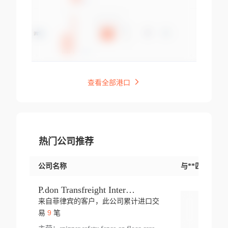
查看全部港口
热门公司推荐
公司名称
与**匹配交易
P.don Transfreight International
来自菲律宾的客户，此公司累计进口交
登录
9
易
笔