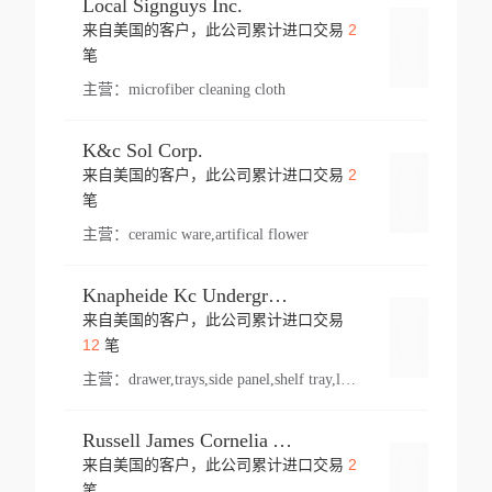
Local Signguys Inc.
2
来自美国的客户，此公司累计进口交易
登录
笔
主营：
microfiber cleaning cloth
K&c Sol Corp.
2
来自美国的客户，此公司累计进口交易
登录
笔
主营：
ceramic ware,artifical flower
Knapheide Kc Underground
来自美国的客户，此公司累计进口交易
登录
12
笔
主营：
drawer,trays,side panel,shelf tray,lock drawer,panel,for vehicle,telescopic slide,drawer shelf,equipment,shelf,automotive part
Russell James Cornelia Arlington Va
2
来自美国的客户，此公司累计进口交易
登录
笔