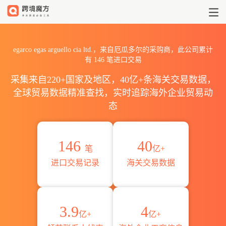
2026egarco egas arguello
egarco egas arguello cia ltd.，来自厄瓜多尔的采购商，此公司累计
有
146
笔进口交易
采集来自220+国家及地区，40亿+条海关交易数据，
全球贸易数据精准查找，实时追踪海外企业贸易动
态
146
40
笔
亿+
进口交易记录
海关交易数据
3.9
4
亿+
亿+