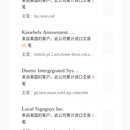
2
来自美国的客户，此公司累计进口交易
登录
笔
主营：
lip,razor,cod
Knoebels Amusement Resort
来自美国的客户，此公司累计进口交易
登录
25
笔
主营：
vehicle,pl 2,arts,home decor,cod,amusement ride,sea
Duetto Intergrgrated Systems Inc.
4
来自美国的客户，此公司累计进口交易
登录
笔
主营：
gh,turn,smart,weld,utp,controller
Local Signguys Inc.
2
来自美国的客户，此公司累计进口交易
登录
笔