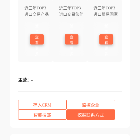
近三年TOP3
近三年TOP3
近三年TOP3
进口交易产品
进口交易伙伴
进口贸易国家
登
登
登
录
录
录
查
查
查
看
看
看
更
更
更
多
多
多
主营：
-
存入CRM
监控企业
智能搜邮
挖掘联系方式