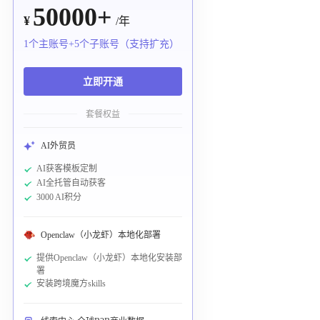
50000+
¥
/年
1个主账号+5个子账号（支持扩充）
立即开通
套餐权益
AI外贸员
AI获客模板定制
AI全托管自动获客
3000 AI积分
Openclaw（小龙虾）本地化部署
提供Openclaw（小龙虾）本地化安装部
署
安装跨境魔方skills