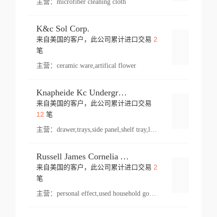
主营：
microfiber cleaning cloth
K&c Sol Corp.
2
来自美国的客户，此公司累计进口交易
登录
笔
主营：
ceramic ware,artifical flower
Knapheide Kc Underground
来自美国的客户，此公司累计进口交易
登录
12
笔
主营：
drawer,trays,side panel,shelf tray,lock drawer,panel,for vehicle,telescopic slide,drawer shelf,equipment,shelf,automotive part
Russell James Cornelia Arlington Va
2
来自美国的客户，此公司累计进口交易
登录
笔
主营：
personal effect,used household goods