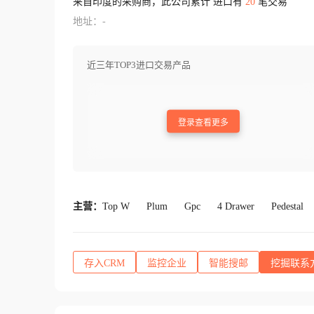
来自印度的采购商，此公司累计 进口有
20
笔交易
地址：-
近三年TOP3进口交易产品
登录查看更多
主营：
Top W
Plum
Gpc
4 Drawer
Pedestal
存入CRM
监控企业
智能搜邮
挖掘联系