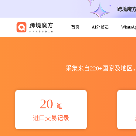
跨境魔
首页
AI外贸员
Whats
2026easy office pvt lt
采集来自220+国家及地
20
笔
进口交易记录