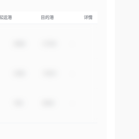
起运港
目的港
详情