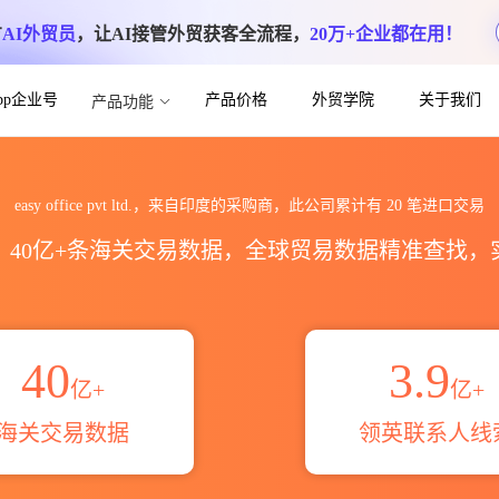
方
AI外贸员
，让AI接管外贸获客全流程，
20万+企业都在用！
App企业号
产品价格
外贸学院
关于我们
产品功能
d.海关进出口数据统计_贸易概览_贸易区域伙伴
easy office pvt ltd.，来自印度的采购商，此公司累计有
20
笔进口交易
区，40亿+条海关交易数据，全球贸易数据精准查找
40
3.9
亿+
亿+
海关交易数据
领英联系人线