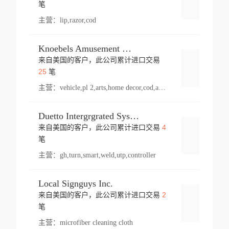
登录
笔
主营：
lip,razor,cod
Knoebels Amusement Resort
来自美国的客户，此公司累计进口交易
登录
25
笔
主营：
vehicle,pl 2,arts,home decor,cod,amusement ride,sea
Duetto Intergrgrated Systems Inc.
4
来自美国的客户，此公司累计进口交易
登录
笔
主营：
gh,turn,smart,weld,utp,controller
Local Signguys Inc.
2
来自美国的客户，此公司累计进口交易
登录
笔
主营：
microfiber cleaning cloth