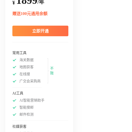
1899
/年
¥
赠送100元通用余额
立即开通
常用工具
海关数据
地图获客
不
限
在线搜
广交会采购商
AI工具
AI智能营销助手
智能搜邮
邮件检测
社媒获客