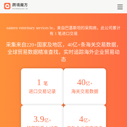
2026eastern veterinary 
eastern veterinary services br，来自巴基斯坦的采购商，此公司累计
有
1
笔进口交易
采集来自220+国家及地区，40亿+条海关交易数据，
全球贸易数据精准查找，实时追踪海外企业贸易动
态
1
40
笔
亿+
进口交易记录
海关交易数据
3.9
4
亿+
亿+