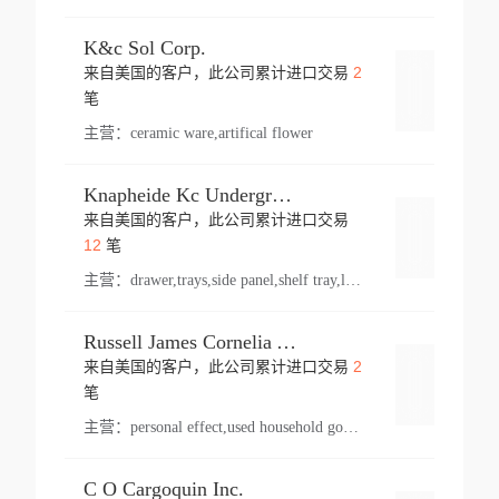
K&c Sol Corp.
2
来自美国的客户，此公司累计进口交易
登录
笔
主营：
ceramic ware,artifical flower
Knapheide Kc Underground
来自美国的客户，此公司累计进口交易
登录
12
笔
主营：
drawer,trays,side panel,shelf tray,lock drawer,panel,for vehicle,telescopic slide,drawer shelf,equipment,shelf,automotive part
Russell James Cornelia Arlington Va
2
来自美国的客户，此公司累计进口交易
登录
笔
主营：
personal effect,used household goods
C O Cargoquin Inc.