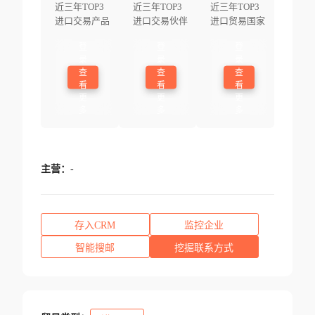
近三年TOP3
近三年TOP3
近三年TOP3
进口交易产品
进口交易伙伴
进口贸易国家
登
登
登
录
录
录
查
查
查
看
看
看
更
更
更
多
多
多
主营：
-
存入CRM
监控企业
智能搜邮
挖掘联系方式