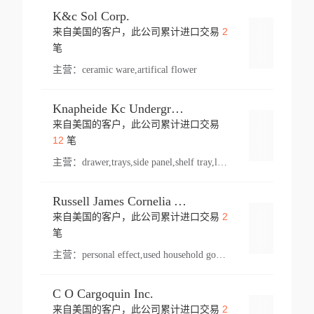
K&c Sol Corp.
2
来自美国的客户，此公司累计进口交易
登录
笔
主营：
ceramic ware,artifical flower
Knapheide Kc Underground
来自美国的客户，此公司累计进口交易
登录
12
笔
主营：
drawer,trays,side panel,shelf tray,lock drawer,panel,for vehicle,telescopic slide,drawer shelf,equipment,shelf,automotive part
Russell James Cornelia Arlington Va
2
来自美国的客户，此公司累计进口交易
登录
笔
主营：
personal effect,used household goods
C O Cargoquin Inc.
2
来自美国的客户，此公司累计进口交易