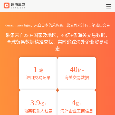
2026duran nuñez ligia
duran nuñez ligia，来自日本的采购商，此公司累计有
1
笔进口交易
采集来自220+国家及地区，40亿+条海关交易数据，
全球贸易数据精准查找，实时追踪海外企业贸易动
态
1
40
笔
亿+
进口交易记录
海关交易数据
3.9
4
亿+
亿+
领英联系人线索
海外企业工商信息