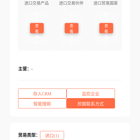
进口交易产品
进口交易伙伴
进口贸易国家
登
登
登
录
录
录
查
查
查
看
看
看
更
更
更
多
多
多
主营：
-
存入CRM
监控企业
智能搜邮
挖掘联系方式
贸易类型：
进口(1)