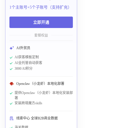
1个主账号+5个子账号（支持扩充）
立即开通
套餐权益
AI外贸员
AI获客模板定制
AI全托管自动获客
3000 AI积分
Openclaw（小龙虾）本地化部署
提供Openclaw（小龙虾）本地化安装部
署
安装跨境魔方skills
线索中心 全球B2B商业数据
海关数据