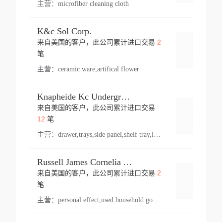
主营：
microfiber cleaning cloth
K&c Sol Corp.
2
来自美国的客户，此公司累计进口交易
登录
笔
主营：
ceramic ware,artifical flower
Knapheide Kc Underground
来自美国的客户，此公司累计进口交易
登录
12
笔
主营：
drawer,trays,side panel,shelf tray,lock drawer,panel,for vehicle,telescopic slide,drawer shelf,equipment,shelf,automotive part
Russell James Cornelia Arlington Va
2
来自美国的客户，此公司累计进口交易
登录
笔
主营：
personal effect,used household goods