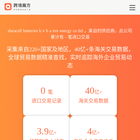
2026duracell batteries b v
duracell batteries b v b a eve energy co.ltd.，来自的供应商，此公司
累计有
-
笔进口交易
采集来自220+国家及地区，40亿+条海关交易数据，
全球贸易数据精准查找，实时追踪海外企业贸易动
态
0
40
笔
亿+
进口交易记录
海关交易数据
3.9
4
亿+
亿+