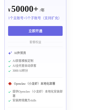
50000+
¥
/年
1个主账号+5个子账号（支持扩充）
立即开通
套餐权益
AI外贸员
AI获客模板定制
AI全托管自动获客
3000 AI积分
Openclaw（小龙虾）本地化部署
提供Openclaw（小龙虾）本地化安装部
署
安装跨境魔方skills