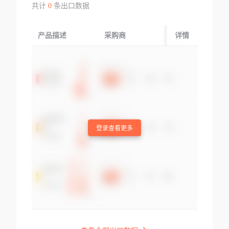
共计
0
条出口数据
产品描述
采购商
起运国/地区
详情
登录查看更多