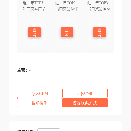
近三年TOP3
近三年TOP3
近三年TOP3
出口交易产品
出口交易伙伴
出口贸易国家
登
登
登
录
录
录
查
查
查
看
看
看
更
更
更
多
多
多
主营：
-
存入CRM
监控企业
智能搜邮
挖掘联系方式