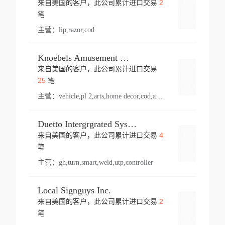
2
来自美国的客户，此公司累计进口交易
登录
笔
主营：
lip,razor,cod
Knoebels Amusement Resort
来自美国的客户，此公司累计进口交易
登录
25
笔
主营：
vehicle,pl 2,arts,home decor,cod,amusement ride,sea
Duetto Intergrgrated Systems Inc.
4
来自美国的客户，此公司累计进口交易
登录
笔
主营：
gh,turn,smart,weld,utp,controller
Local Signguys Inc.
2
来自美国的客户，此公司累计进口交易
登录
笔