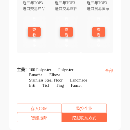
近三年TOP3
近三年TOP3
近三年TOP3
进口交易产品
进口交易伙伴
进口贸易国家
登
登
登
录
录
录
查
查
查
看
看
看
更
更
更
多
多
多
主营：
100 Polyester
Polyester
全部
Panache
Elbow
Stainless Steel Floor
Handmade
Erti
Ticl
Ting
Faucet
存入CRM
监控企业
智能搜邮
挖掘联系方式