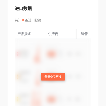
进口数据
共计
0
条进口数据
产品描述
供应商
起运国/地区
详情
登录查看更多