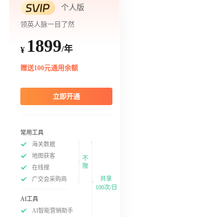
个人版
领英人脉一目了然
1899
/年
¥
赠送100元通用余额
立即开通
常用工具
海关数据
地图获客
不
限
在线搜
共享
广交会采购商
100次/日
AI工具
AI智能营销助手