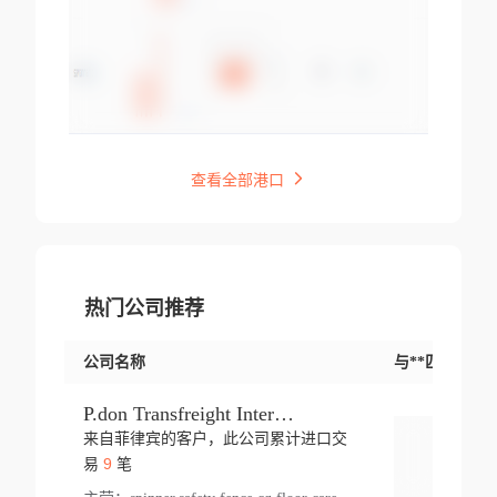
查看全部港口
热门公司推荐
公司名称
与**匹配交易
P.don Transfreight International
来自菲律宾的客户，此公司累计进口交
登录
9
易
笔