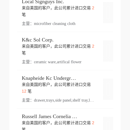
Local Signguys Inc.
2
来自美国的客户，此公司累计进口交易
登录
笔
主营：
microfiber cleaning cloth
K&c Sol Corp.
2
来自美国的客户，此公司累计进口交易
登录
笔
主营：
ceramic ware,artifical flower
Knapheide Kc Underground
来自美国的客户，此公司累计进口交易
登录
12
笔
主营：
drawer,trays,side panel,shelf tray,lock drawer,panel,for vehicle,telescopic slide,drawer shelf,equipment,shelf,automotive part
Russell James Cornelia Arlington Va
2
来自美国的客户，此公司累计进口交易
登录
笔