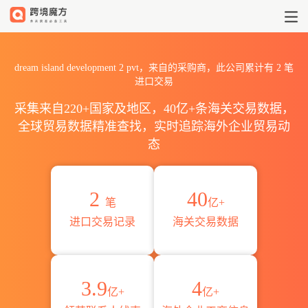
2026dream island develo
dream island development 2 pvt，来自的采购商，此公司累计有
2
笔
进口交易
采集来自220+国家及地区，40亿+条海关交易数据，
全球贸易数据精准查找，实时追踪海外企业贸易动
态
2
40
笔
亿+
进口交易记录
海关交易数据
3.9
4
亿+
亿+