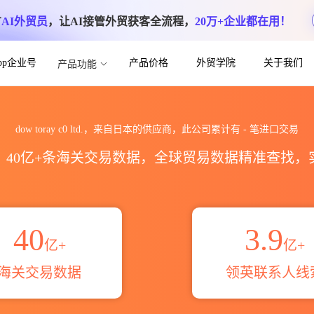
方
AI外贸员
，让AI接管外贸获客全流程，
20万+企业都在用！
App企业号
产品价格
外贸学院
关于我们
产品功能
海关进出口数据统计_贸易概览_贸易区域伙伴_
dow toray c0 ltd.，来自日本的供应商，此公司累计有
-
笔进口交易
区，40亿+条海关交易数据，全球贸易数据精准查找
40
3.9
亿+
亿+
海关交易数据
领英联系人线