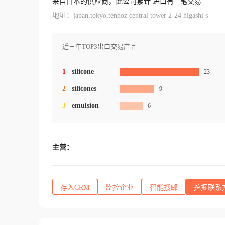
来自日本的供应商，此公司累计 进口有
-
笔交易
地址：japan,tokyo,tennoz central tower 2-24 higashi s
近三年TOP3出口交易产品
1
silicone
23
2
silicones
9
3
emulsion
6
主营：
-
存入CRM
监控企业
智能搜邮
挖掘联系