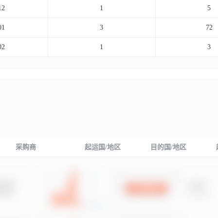
12
1
5
01
3
72
02
1
3
采购商
起运国/地区
目的国/地区