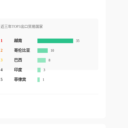
近三年TOP3出口贸易国家
1
越南
35
2
哥伦比亚
10
3
巴西
8
4
印度
3
5
菲律宾
1