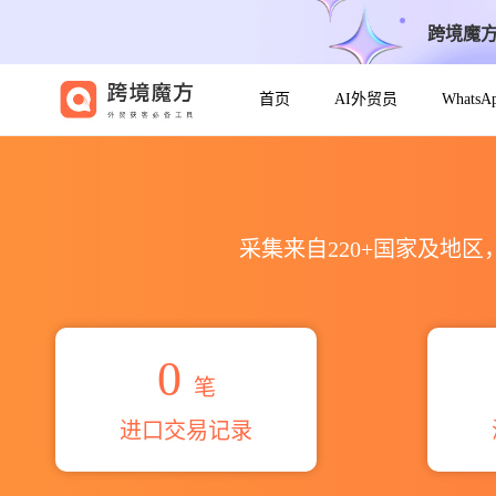
跨境魔
首页
AI外贸员
Whats
2026dow toray c0 ltd.
采集来自220+国家及地
0
笔
进口交易记录