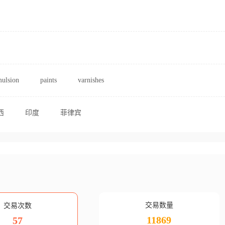
ulsion
paints
varnishes
西
印度
菲律宾
交易数量
交易次数
11869
57