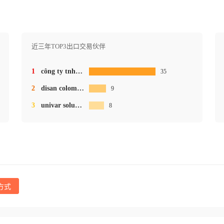
近三年TOP3出口交易伙伴
1
công ty tnhh dow chemical việt nam
35
2
disan colombia s.a.
9
3
univar solutions brasil ltda.
8
方式