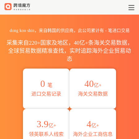
2026dong koo shin海关进
dong koo shin，来自韩国的供应商，此公司累计有
-
笔进口交易
采集来自220+国家及地区，40亿+条海关交易数据，
全球贸易数据精准查找，实时追踪海外企业贸易动
态
0
40
笔
亿+
进口交易记录
海关交易数据
3.9
4
亿+
亿+
领英联系人线索
海外企业工商信息