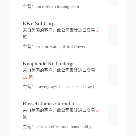
主营：
microfiber cleaning cloth
K&c Sol Corp.
2
来自美国的客户，此公司累计进口交易
登录
笔
主营：
ceramic ware,artifical flower
Knapheide Kc Underground
来自美国的客户，此公司累计进口交易
登录
12
笔
主营：
drawer,trays,side panel,shelf tray,lock drawer,panel,for vehicle,telescopic slide,drawer shelf,equipment,shelf,automotive part
Russell James Cornelia Arlington Va
2
来自美国的客户，此公司累计进口交易
登录
笔
主营：
personal effect,used household goods