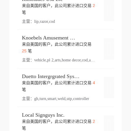
2
来自美国的客户，此公司累计进口交易
登录
笔
主营：
lip,razor,cod
Knoebels Amusement Resort
来自美国的客户，此公司累计进口交易
登录
25
笔
主营：
vehicle,pl 2,arts,home decor,cod,amusement ride,sea
Duetto Intergrgrated Systems Inc.
4
来自美国的客户，此公司累计进口交易
登录
笔
主营：
gh,turn,smart,weld,utp,controller
Local Signguys Inc.
2
来自美国的客户，此公司累计进口交易
登录
笔