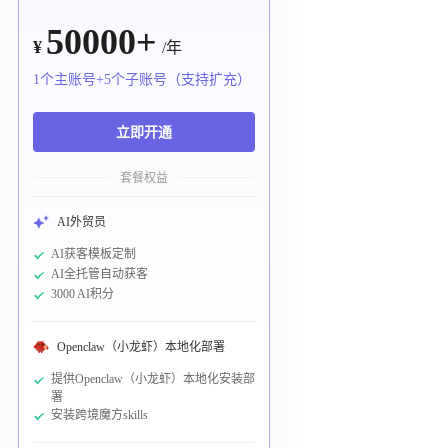
50000+
¥
/年
1个主账号+5个子账号（支持扩充）
立即开通
套餐权益
AI外贸员
AI获客模板定制
AI全托管自动获客
3000 AI积分
Openclaw（小龙虾）本地化部署
提供Openclaw（小龙虾）本地化安装部
署
安装跨境魔方skills