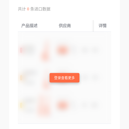
共计
0
条进口数据
产品描述
供应商
起运国/地区
详情
登录查看更多