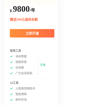
9800
/年
¥
赠送500元通用余额
立即开通
常用工具
海关数据
地图获客
不限
在线搜
广交会采购商
AI工具
AI智能营销助手
智能搜邮
邮件检测