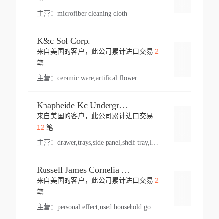
主营：
microfiber cleaning cloth
K&c Sol Corp.
2
来自美国的客户，此公司累计进口交易
登录
笔
主营：
ceramic ware,artifical flower
Knapheide Kc Underground
来自美国的客户，此公司累计进口交易
登录
12
笔
主营：
drawer,trays,side panel,shelf tray,lock drawer,panel,for vehicle,telescopic slide,drawer shelf,equipment,shelf,automotive part
Russell James Cornelia Arlington Va
2
来自美国的客户，此公司累计进口交易
登录
笔
主营：
personal effect,used household goods