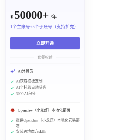
50000+
¥
/年
1个主账号+5个子账号（支持扩充）
立即开通
套餐权益
AI外贸员
AI获客模板定制
AI全托管自动获客
3000 AI积分
Openclaw（小龙虾）本地化部署
提供Openclaw（小龙虾）本地化安装部
署
安装跨境魔方skills