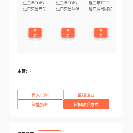
近三年TOP3
近三年TOP3
近三年TOP3
进口交易产品
进口交易伙伴
进口贸易国家
登
登
登
录
录
录
查
查
查
看
看
看
更
更
更
多
多
多
主营：
-
存入CRM
监控企业
智能搜邮
挖掘联系方式