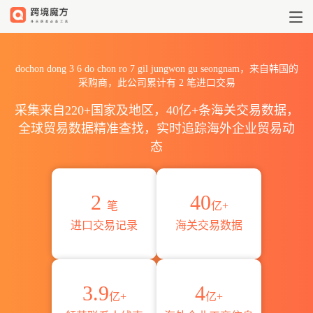
2026dochon dong 3 6 do ch
dochon dong 3 6 do chon ro 7 gil jungwon gu seongnam，来自韩国的
采购商，此公司累计有
2
笔进口交易
采集来自220+国家及地区，40亿+条海关交易数据，
全球贸易数据精准查找，实时追踪海外企业贸易动
态
2
40
笔
亿+
进口交易记录
海关交易数据
3.9
4
亿+
亿+